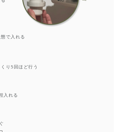
てる
状態で入れる
くり5回ほど行う
程入れる
ぐ