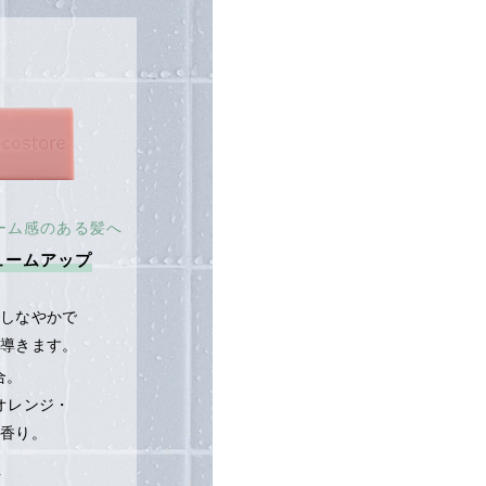
ーム感のある髪へ
ュームアップ
しなやかで
導きます。
合。
オレンジ・
香り。
ス