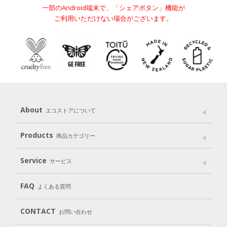
一部のAndroid端末で、「シェアボタン」機能が
ご利用いただけない場合がございます。
About
エコストアについて
メッセージ
ブランドストーリー
製品へのこだわり
Products
商品カテゴリー
パッケージへのこだわり
動物実験をしない
Laundry
Dish
（洗たく用洗剤）
（食器用洗剤）
Service
サービス
遺伝子組み換えでない
Cleaning
Baby
Kids
（住居用洗剤）
（ベビー）
（キッズ）
User Guide
My Page
Mail Magazine
FAQ
よくある質問
Body
Hair
Oral care
（ボディ）
（ヘア）
（オーラルケア）
Subscription（定期便）
CONTACT
お問い合わせ
Goods
Kit
（グッズ）
（WEB限定キット）