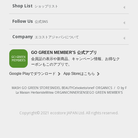
Shop List
Gift set
ショップリスト
（ギフトセット）
Shop List
GO GREEN CARD
Follow Us
公式SNS
LINE＠
Instagram
Facebook
X
Company
エコストアジャパンについて
会社案内
ご利用規約
プライバシーポリシー
GO GREEN MEMBER’S 公式アプリ
会員証の表示や新商品、キャンペーン情報、お得なク
特定商取引法に基づく表示
免責事項
ーポンもこのアプリで。
法人会員サービス
New Zealand Site
採用情報
Google Playでダウンロード
App Storeはこちら
MASH GO GREEN STORE
SNIDEL BEAUTY
Celvoke
to/one
F ORGANICS
/
O by F
La Maison Herboriste
Mitea ORGANIC
INNERSENSE
GO GREEN MEMBER'S
Copyright© 2021 ecostore JAPAN Ltd. All rights reserved.