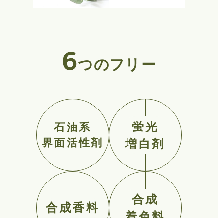
6
つのフリー
蛍光
石油系
界面活性剤
増白剤
合成
合成香料
着色料