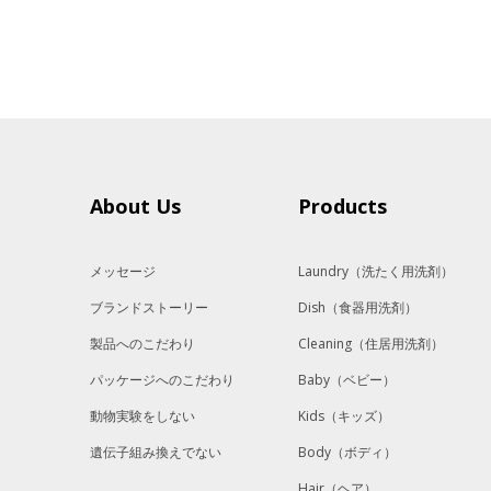
About Us
Products
メッセージ
Laundry
（洗たく用洗剤）
ブランドストーリー
Dish
（食器用洗剤）
製品へのこだわり
Cleaning
（住居用洗剤）
パッケージへのこだわり
Baby
（ベビー）
動物実験をしない
Kids
（キッズ）
遺伝子組み換えでない
Body
（ボディ）
Hair
（ヘア）