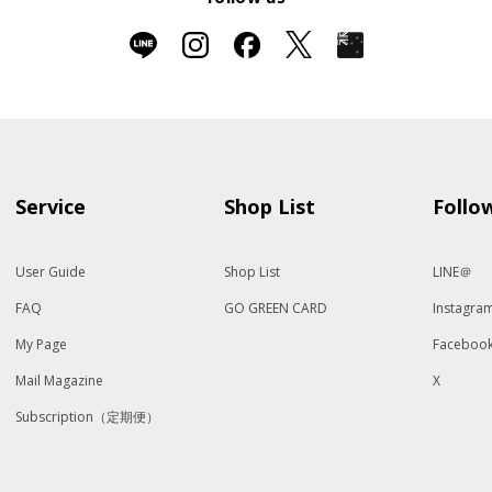
Service
Shop List
Follo
User Guide
Shop List
LINE＠
FAQ
GO GREEN CARD
Instagra
My Page
Faceboo
Mail Magazine
X
Subscription（定期便）