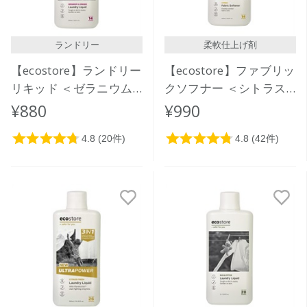
ランドリー
柔軟仕上げ剤
【ecostore】ランドリー
【ecostore】ファブリッ
リキッド ＜ゼラニウム
クソフナー ＜シトラス
＆オレンジ＞500mL
＞ 500mL
¥880
¥990