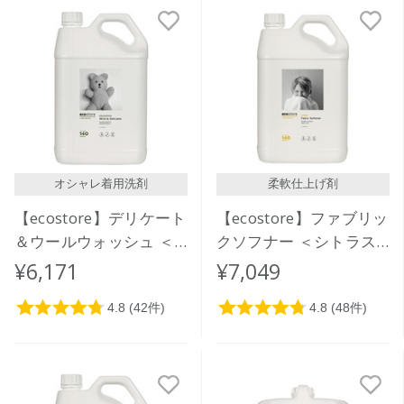
オシャレ着用洗剤
柔軟仕上げ剤
【ecostore】デリケート
【ecostore】ファブリッ
＆ウールウォッシュ ＜
クソフナー ＜シトラス
おしゃれ着用＞ 5L
＞ 5L
¥6,171
¥7,049