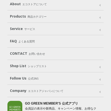
About
エコストアについて
メッセージ
ブランドストーリー
製品へのこだわり
Products
商品カテゴリー
パッケージへのこだわり
動物実験をしない
Laundry
Dish
（洗たく用洗剤）
（食器用洗剤）
Service
サービス
遺伝子組み換えでない
Cleaning
Baby
Kids
（住居用洗剤）
（ベビー）
（キッズ）
User Guide
My Page
Mail Magazine
FAQ
よくある質問
Body
Hair
Oral care
（ボディ）
（ヘア）
（オーラルケア）
Subscription（定期便）
CONTACT
お問い合わせ
Goods
Kit
（グッズ）
（WEB限定キット）
Shop List
Gift set
ショップリスト
（ギフトセット）
Shop List
GO GREEN CARD
Follow Us
公式SNS
LINE＠
Instagram
Facebook
X
Company
エコストアジャパンについて
会社案内
ご利用規約
プライバシーポリシー
GO GREEN MEMBER’S 公式アプリ
会員証の表示や新商品、キャンペーン情報、お得なク
特定商取引法に基づく表示
免責事項