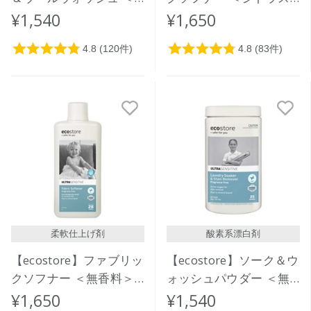
おしゃれ着用＞1L
＞ 1L
¥1,540
¥1,650
柔軟仕上げ剤
酸素系漂白剤
【ecostore】ファブリッ
【ecostore】ソーク＆ウ
クソフナー ＜無香料＞
ォッシュパウダー ＜無
1L
香料＞ 1kg
¥1,650
¥1,540