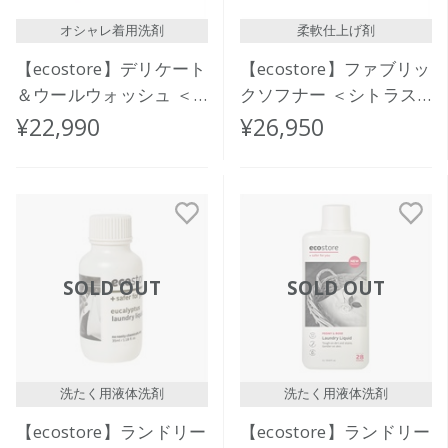
オシャレ着用洗剤
柔軟仕上げ剤
【ecostore】デリケート
【ecostore】ファブリッ
＆ウールウォッシュ ＜
クソフナー ＜シトラス
おしゃれ着用＞ バルク
＞バルク 20L
¥22,990
¥26,950
20L
SOLD OUT
SOLD OUT
洗たく用液体洗剤
洗たく用液体洗剤
【ecostore】ランドリー
【ecostore】ランドリー