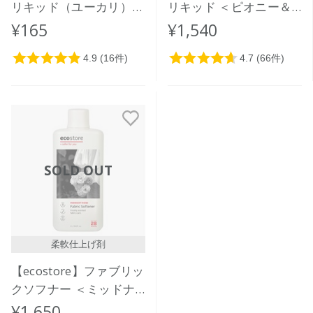
リキッド（ユーカリ）ミ
リキッド ＜ピオニー＆
ニ 35mL
ローズ＞ 1L
¥165
¥1,540
SOLD OUT
柔軟仕上げ剤
【ecostore】ファブリッ
クソフナー ＜ミッドナ
イトローズ＞ 1L
¥1,650