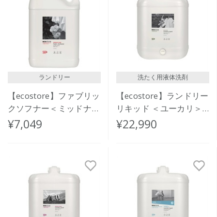
ランドリー
洗たく用液体洗剤
【ecostore】ファブリッ
【ecostore】ランドリー
クソフナー＜ミッドナイ
リキッド ＜ユーカリ＞
トローズ＞5L
バルク 20L
¥7,049
¥22,990