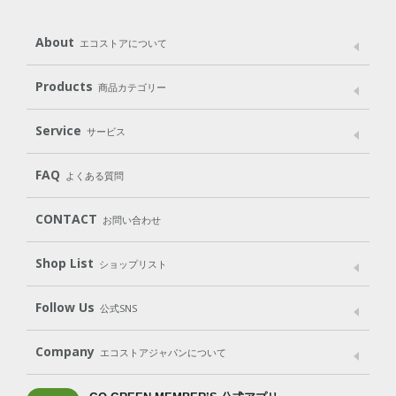
About
エコストアについて
メッセージ
ブランドストーリー
製品へのこだわり
Products
商品カテゴリー
パッケージへのこだわり
動物実験をしない
Laundry
Dish
（洗たく用洗剤）
（食器用洗剤）
Service
サービス
遺伝子組み換えでない
Cleaning
Baby
Kids
（住居用洗剤）
（ベビー）
（キッズ）
User Guide
My Page
Mail Magazine
FAQ
よくある質問
Body
Hair
Oral care
（ボディ）
（ヘア）
（オーラルケア）
Subscription（定期便）
CONTACT
お問い合わせ
Goods
Kit
（グッズ）
（WEB限定キット）
Shop List
Gift set
ショップリスト
（ギフトセット）
Shop List
GO GREEN CARD
Follow Us
公式SNS
LINE＠
Instagram
Facebook
X
Company
エコストアジャパンについて
会社案内
ご利用規約
プライバシーポリシー