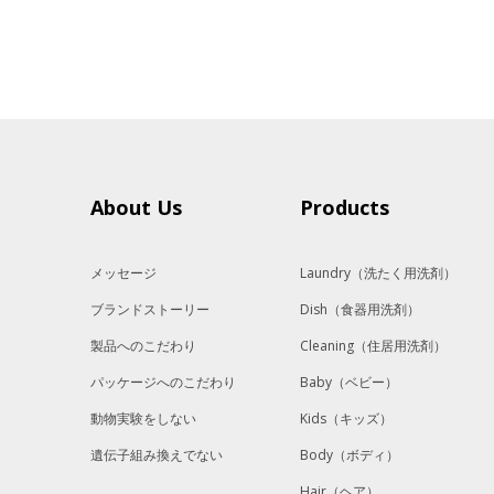
About Us
Products
メッセージ
Laundry
（洗たく用洗剤）
ブランドストーリー
Dish
（食器用洗剤）
製品へのこだわり
Cleaning
（住居用洗剤）
パッケージへのこだわり
Baby
（ベビー）
動物実験をしない
Kids
（キッズ）
遺伝子組み換えでない
Body
（ボディ）
Hair
（ヘア）