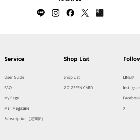
Service
Shop List
Follo
User Guide
Shop List
LINE＠
FAQ
GO GREEN CARD
Instagra
My Page
Faceboo
Mail Magazine
X
Subscription（定期便）