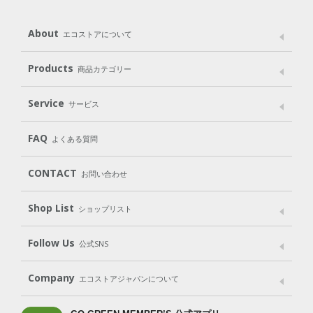
About
エコストアについて
メッセージ
ブランドストーリー
製品へのこだわり
Products
商品カテゴリー
パッケージへのこだわり
動物実験をしない
Laundry
Dish
（洗たく用洗剤）
（食器用洗剤）
Service
サービス
遺伝子組み換えでない
Cleaning
Baby
Kids
（住居用洗剤）
（ベビー）
（キッズ）
User Guide
My Page
Mail Magazine
FAQ
よくある質問
Body
Hair
Oral care
（ボディ）
（ヘア）
（オーラルケア）
Subscription（定期便）
CONTACT
お問い合わせ
Goods
Kit
（グッズ）
（WEB限定キット）
Shop List
Gift set
ショップリスト
（ギフトセット）
Shop List
GO GREEN CARD
Follow Us
公式SNS
LINE＠
Instagram
Facebook
X
Company
エコストアジャパンについて
会社案内
ご利用規約
プライバシーポリシー