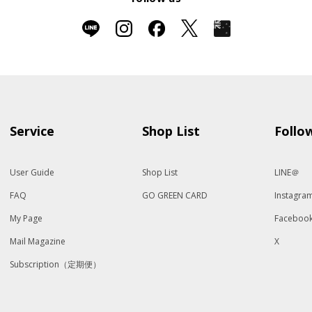
Service
Shop List
Follo
User Guide
Shop List
LINE＠
FAQ
GO GREEN CARD
Instagra
My Page
Faceboo
Mail Magazine
X
Subscription（定期便）