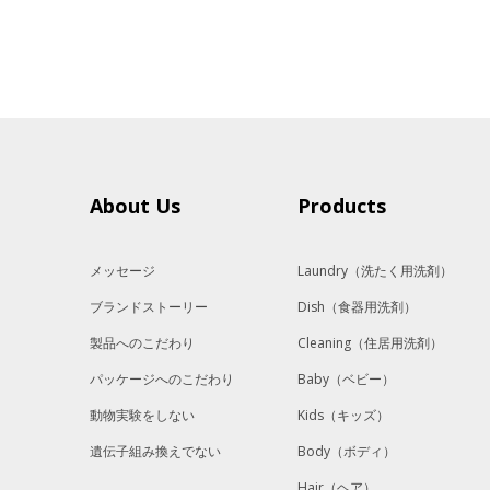
About Us
Products
メッセージ
Laundry
（洗たく用洗剤）
ブランドストーリー
Dish
（食器用洗剤）
製品へのこだわり
Cleaning
（住居用洗剤）
パッケージへのこだわり
Baby
（ベビー）
動物実験をしない
Kids
（キッズ）
遺伝子組み換えでない
Body
（ボディ）
Hair
（ヘア）