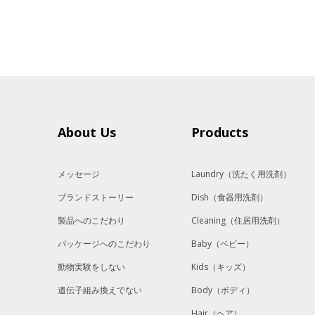
About Us
Products
メッセージ
Laundry
（洗たく用洗剤）
ブランドストーリー
Dish
（食器用洗剤）
製品へのこだわり
Cleaning
（住居用洗剤）
パッケージへのこだわり
Baby
（ベビー）
動物実験をしない
Kids
（キッズ）
遺伝子組み換えでない
Body
（ボディ）
Hair
（ヘア）