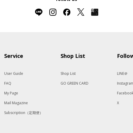
Service
Shop List
Follo
User Guide
Shop List
LINE＠
FAQ
GO GREEN CARD
Instagra
My Page
Faceboo
Mail Magazine
X
Subscription（定期便）