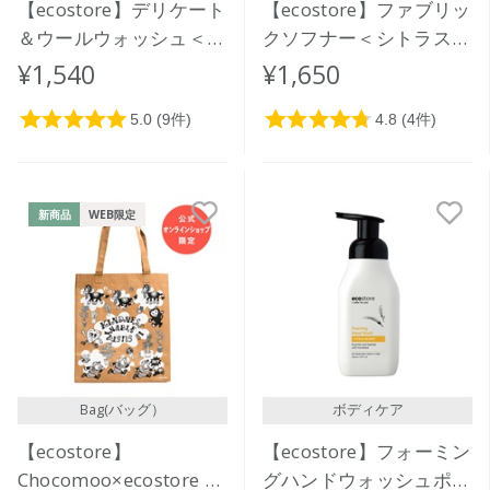
【ecostore】デリケート
【ecostore】ファブリッ
＆ウールウォッシュ＜お
クソフナー＜シトラス＞
しゃれ着用＞リフィルパ
リフィルパック1L
¥1,540
¥1,650
ック1L
新商品
WEB限定
Bag(バッグ）
ボディケア
【ecostore】
【ecostore】フォーミン
Chocomoo×ecostore ウ
グハンドウォッシュポン