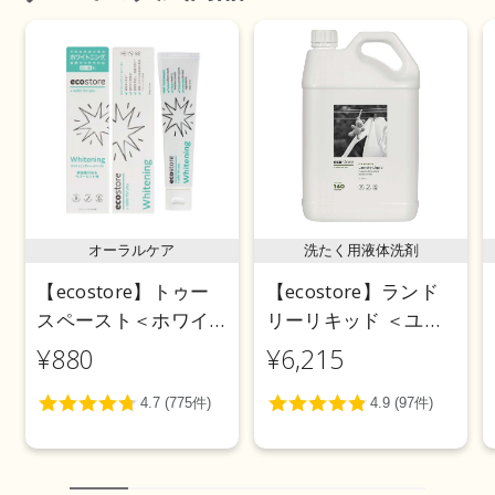
オーラルケア
洗たく用液体洗剤
【ecostore】トゥー
【ecostore】ランド
スペースト＜ホワイ
リーリキッド ＜ユー
トニング＞ 100g
カリ＞ 5L
¥880
¥6,215