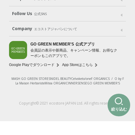
Shop List
GO GREEN CARD
Follow Us
公式SNS
LINE＠
Instagram
Facebook
X
Company
エコストアジャパンについて
会社案内
ご利用規約
プライバシーポリシー
GO GREEN MEMBER’S 公式アプリ
会員証の表示や新商品、キャンペーン情報、お得なク
特定商取引法に基づく表示
免責事項
ーポンもこのアプリで。
法人会員サービス
New Zealand Site
採用情報
Google Playでダウンロード
App Storeはこちら
MASH GO GREEN STORE
SNIDEL BEAUTY
Celvoke
to/one
F ORGANICS
/
O by F
La Maison Herboriste
Mitea ORGANIC
INNERSENSE
GO GREEN MEMBER'S
Copyright© 2021 ecostore JAPAN Ltd. All rights reserved.
絞り込む