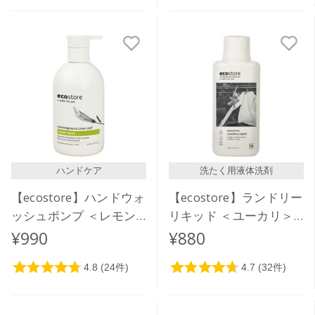
ハンドケア
洗たく用液体洗剤
【ecostore】ハンドウォ
【ecostore】ランドリー
ッシュポンプ ＜レモン
リキッド ＜ユーカリ＞
グラス＆ライムリーフ＞
500mL
¥990
¥880
300mL