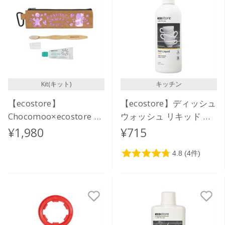
Kit(キット)
キッチン
【ecostore】
【ecostore】ディッシュ
Chocomoo×ecostore オ
ウォッシュ リキッド ポ
ーラルケアセット
ンプ＜レモン＞ 350mL
¥1,980
¥715
<KINDNESS>