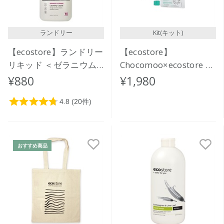
ランドリー
Kit(キット)
【ecostore】ランドリー
【ecostore】
リキッド ＜ゼラニウム
Chocomoo×ecostore オ
＆オレンジ＞500mL
ーラルケアセット
¥880
¥1,980
<BUBBLE>
おすすめ商品