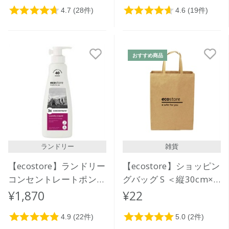
おすすめ商品
ランドリー
雑貨
【ecostore】ランドリー
【ecostore】ショッピン
コンセントレートポンプ
グバッグ S ＜縦30cm×
＜ゼラニウム＆オレンジ
横23cm×マチ12cm＞
¥1,870
¥22
＞ 480mL