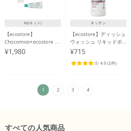
Kit(キット)
キッチン
【ecostore】
【ecostore】ディッシュ
Chocomoo×ecostore オ
ウォッシュ リキッドポ
ーラルケアセット
ンプ ＜グレープフルー
¥1,980
¥715
<RELAX>
ツ＞ 350mL
1
2
3
4
すべて
の人気商品