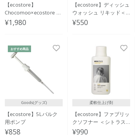
【ecostore】
【ecostore】ディッシュ
Chocomoo×ecostore オ
ウォッシュ リキッド＜
ーラルケアセット
レモン＞ 100mL
¥1,980
¥550
<MORNING & NIGHT>
おすすめ商品
Goods(グッズ)
柔軟仕上げ剤
【ecostore】5Lバルク
【ecostore】ファブリッ
用ポンプ
クソフナー ＜シトラス
＞ 500mL
¥858
¥990