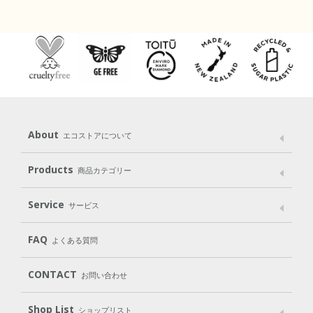
About
エコストアについて
メッセージ
ブランドストーリー
製品へのこだわり
Products
商品カテゴリー
パッケージへのこだわり
動物実験をしない
Laundry
Dish
（洗たく用洗剤）
（食器用洗剤）
Service
サービス
遺伝子組み換えでない
Cleaning
Baby
Kids
（住居用洗剤）
（ベビー）
（キッズ）
User Guide
My Page
Mail Magazine
FAQ
よくある質問
Body
Hair
Oral care
（ボディ）
（ヘア）
（オーラルケア）
Subscription（定期便）
CONTACT
お問い合わせ
Goods
Kit
（グッズ）
（WEB限定キット）
Shop List
Gift set
ショップリスト
（ギフトセット）