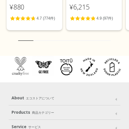
トニング＞ 100g
カリ＞ 5L
¥880
¥6,215
About
エコストアについて
メッセージ
ブランドストーリー
製品へのこだわり
Products
商品カテゴリー
パッケージへのこだわり
動物実験をしない
Laundry
Dish
（洗たく用洗剤）
（食器用洗剤）
Service
サービス