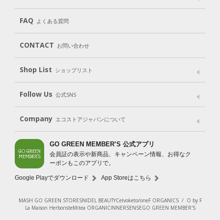
遺伝子組み換えでない
Cleaning
Baby
Kids
（住居用洗剤）
（ベビー）
（キッズ）
User Guide
My Page
Mail Magazine
FAQ
よくある質問
Body
Hair
Oral care
（ボディ）
（ヘア）
（オーラルケア）
Subscription（定期便）
CONTACT
お問い合わせ
Goods
Kit
（グッズ）
（WEB限定キット）
Shop List
Gift set
ショップリスト
（ギフトセット）
Shop List
GO GREEN CARD
Follow Us
公式SNS
LINE＠
Instagram
Facebook
X
Company
エコストアジャパンについて
会社案内
ご利用規約
プライバシーポリシー
GO GREEN MEMBER’S 公式アプリ
会員証の表示や新商品、キャンペーン情報、お得なク
特定商取引法に基づく表示
免責事項
ーポンもこのアプリで。
法人会員サービス
New Zealand Site
採用情報
Google Playでダウンロード
App Storeはこちら
MASH GO GREEN STORE
SNIDEL BEAUTY
Celvoke
to/one
F ORGANICS
/
O by F
La Maison Herboriste
Mitea ORGANIC
INNERSENSE
GO GREEN MEMBER'S