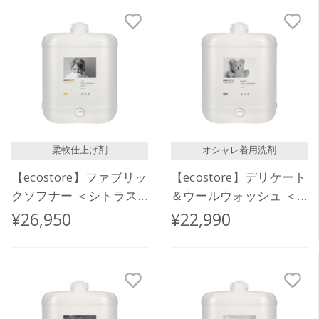
新着順
発売日順
価格が安い
価格が高い
レビューが多い順
レビュー評価が高い順
柔軟仕上げ剤
オシャレ着用洗剤
人気順
【ecostore】ファブリッ
【ecostore】デリケート
クソフナー ＜シトラス
＆ウールウォッシュ ＜
＞バルク 20L
おしゃれ着用＞ バルク
¥26,950
¥22,990
20L