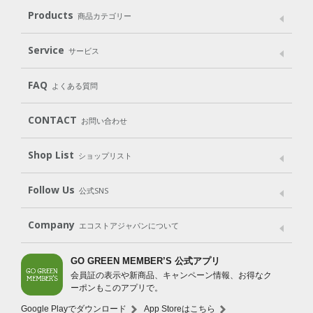
メッセージ
ブランドストーリー
製品へのこだわり
Products
商品カテゴリー
パッケージへのこだわり
動物実験をしない
Laundry
Dish
（洗たく用洗剤）
（食器用洗剤）
Service
サービス
遺伝子組み換えでない
Cleaning
Baby
Kids
（住居用洗剤）
（ベビー）
（キッズ）
User Guide
My Page
Mail Magazine
FAQ
よくある質問
Body
Hair
Oral care
（ボディ）
（ヘア）
（オーラルケア）
Subscription（定期便）
CONTACT
お問い合わせ
Goods
Kit
（グッズ）
（WEB限定キット）
Shop List
Gift set
ショップリスト
（ギフトセット）
Shop List
GO GREEN CARD
Follow Us
公式SNS
LINE＠
Instagram
Facebook
X
Company
エコストアジャパンについて
会社案内
ご利用規約
プライバシーポリシー
GO GREEN MEMBER’S 公式アプリ
会員証の表示や新商品、キャンペーン情報、お得なク
特定商取引法に基づく表示
免責事項
ーポンもこのアプリで。
法人会員サービス
New Zealand Site
採用情報
Google Playでダウンロード
App Storeはこちら