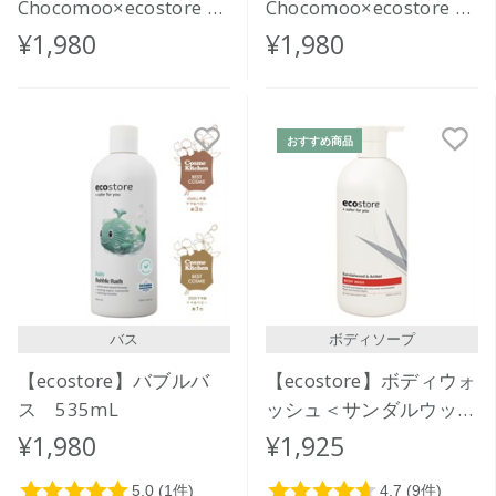
Chocomoo×ecostore オ
Chocomoo×ecostore オ
ーラルケアセット
ーラルケアセット
¥1,980
¥1,980
<GOOD DAY>
<DANCE!>
おすすめ商品
バス
ボディソープ
【ecostore】バブルバ
【ecostore】ボディウォ
ス 535mL
ッシュ＜サンダルウッド
＆アンバー＞900mL
¥1,980
¥1,925