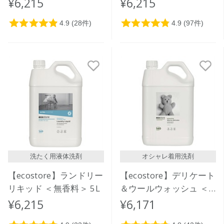
¥6,215
¥6,215
洗たく用液体洗剤
オシャレ着用洗剤
【ecostore】ランドリー
【ecostore】デリケート
リキッド ＜無香料＞ 5L
＆ウールウォッシュ ＜
おしゃれ着用＞ 5L
¥6,215
¥6,171