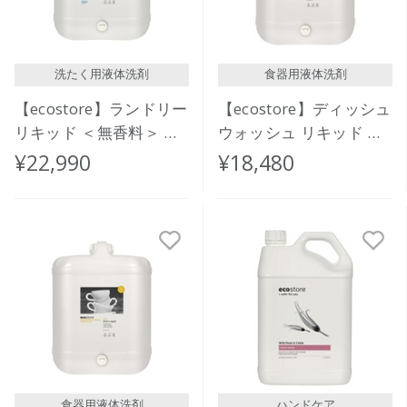
洗たく用液体洗剤
食器用液体洗剤
【ecostore】ランドリー
【ecostore】ディッシュ
リキッド ＜無香料＞ バ
ウォッシュ リキッド ＜
ルク 20L
グレープフルーツ＞ バ
¥22,990
¥18,480
ルク 20L
食器用液体洗剤
ハンドケア