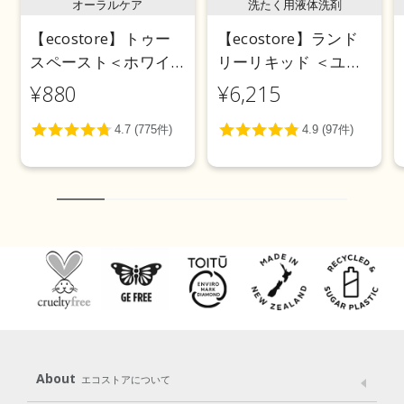
オーラルケア
洗たく用液体洗剤
【ecostore】トゥー
【ecostore】ランド
スペースト＜ホワイ
リーリキッド ＜ユー
トニング＞ 100g
カリ＞ 5L
¥880
¥6,215
About
エコストアについて