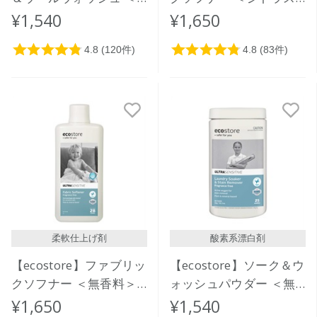
おしゃれ着用＞1L
＞ 1L
¥1,540
¥1,650
柔軟仕上げ剤
酸素系漂白剤
【ecostore】ファブリッ
【ecostore】ソーク＆ウ
クソフナー ＜無香料＞
ォッシュパウダー ＜無
1L
香料＞ 1kg
¥1,650
¥1,540