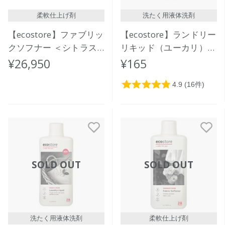
柔軟仕上げ剤
洗たく用液体洗剤
【ecostore】ファブリッ
【ecostore】ランドリー
クソフナー ＜シトラス
リキッド（ユーカリ）ミ
＞バルク 20L
ニ 35mL
¥26,950
¥165
SOLD OUT
SOLD OUT
洗たく用液体洗剤
柔軟仕上げ剤