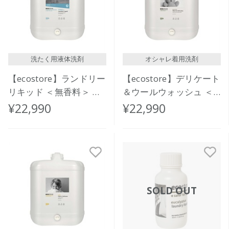
洗たく用液体洗剤
オシャレ着用洗剤
【ecostore】ランドリー
【ecostore】デリケート
リキッド ＜無香料＞ バ
＆ウールウォッシュ ＜
ルク 20L
おしゃれ着用＞ バルク
¥22,990
¥22,990
20L
SOLD OUT