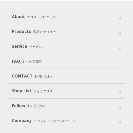
About
エコストアについて
メッセージ
ブランドストーリー
製品へのこだわり
Products
商品カテゴリー
パッケージへのこだわり
動物実験をしない
Laundry
Dish
（洗たく用洗剤）
（食器用洗剤）
Service
サービス
遺伝子組み換えでない
Cleaning
Baby
Kids
（住居用洗剤）
（ベビー）
（キッズ）
User Guide
My Page
Mail Magazine
FAQ
よくある質問
Body
Hair
Oral care
（ボディ）
（ヘア）
（オーラルケア）
Subscription（定期便）
CONTACT
お問い合わせ
Goods
Kit
（グッズ）
（WEB限定キット）
Shop List
Gift set
ショップリスト
（ギフトセット）
Shop List
GO GREEN CARD
Follow Us
公式SNS
LINE＠
Instagram
Facebook
X
Company
エコストアジャパンについて