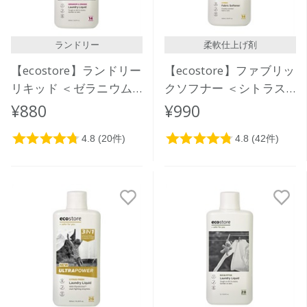
ランドリー
柔軟仕上げ剤
【ecostore】ランドリー
【ecostore】ファブリッ
リキッド ＜ゼラニウム
クソフナー ＜シトラス
＆オレンジ＞500mL
＞ 500mL
¥880
¥990