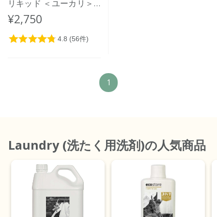
リキッド ＜ユーカリ＞
2L
¥2,750
1
Laundry (洗たく用洗剤)
の人気商品