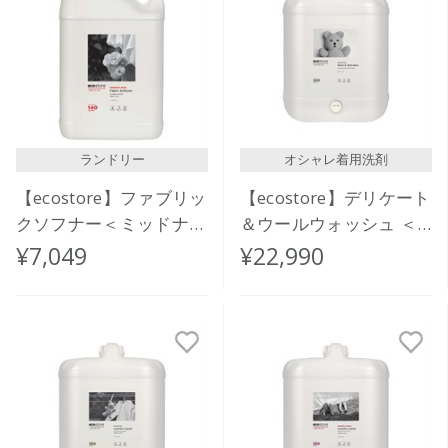
ランドリー
オシャレ着用洗剤
【ecostore】ファブリッ
【ecostore】デリケート
クソフナー＜ミッドナイ
＆ウールウォッシュ ＜
トローズ＞5L
おしゃれ着用＞ バルク
¥7,049
¥22,990
20L