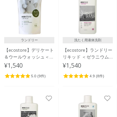
ランドリー
洗たく用液体洗剤
【ecostore】デリケート
【ecostore】ランドリー
＆ウールウォッシュ＜お
リキッド ＜ゼラニウム
しゃれ着用＞リフィルパ
＆オレンジ＞1L
¥1,540
¥1,540
ック1L