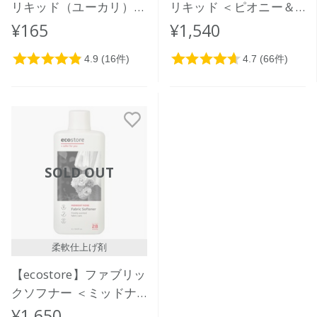
リキッド（ユーカリ）ミ
リキッド ＜ピオニー＆
ニ 35mL
ローズ＞ 1L
¥165
¥1,540
SOLD OUT
柔軟仕上げ剤
【ecostore】ファブリッ
クソフナー ＜ミッドナ
イトローズ＞ 1L
¥1,650