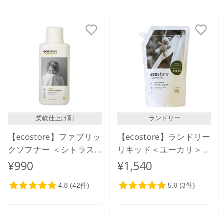
柔軟仕上げ剤
ランドリー
【ecostore】ファブリッ
【ecostore】ランドリー
クソフナー ＜シトラス
リキッド＜ユーカリ＞リ
＞ 500mL
フィルパック1L
¥990
¥1,540