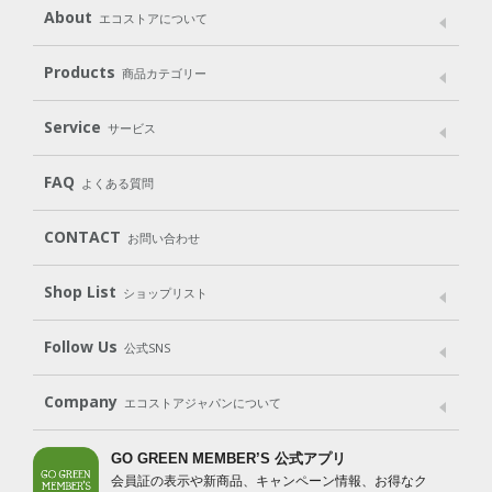
About
エコストアについて
メッセージ
ブランドストーリー
製品へのこだわり
Products
商品カテゴリー
パッケージへのこだわり
動物実験をしない
Laundry
Dish
（洗たく用洗剤）
（食器用洗剤）
Service
サービス
遺伝子組み換えでない
Cleaning
Baby
Kids
（住居用洗剤）
（ベビー）
（キッズ）
User Guide
My Page
Mail Magazine
FAQ
よくある質問
Body
Hair
Oral care
（ボディ）
（ヘア）
（オーラルケア）
Subscription（定期便）
CONTACT
お問い合わせ
Goods
Kit
（グッズ）
（WEB限定キット）
Shop List
Gift set
ショップリスト
（ギフトセット）
Shop List
GO GREEN CARD
Follow Us
公式SNS
LINE＠
Instagram
Facebook
X
Company
エコストアジャパンについて
会社案内
ご利用規約
プライバシーポリシー
GO GREEN MEMBER’S 公式アプリ
会員証の表示や新商品、キャンペーン情報、お得なク
特定商取引法に基づく表示
免責事項