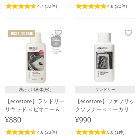
BEST COSME
洗たく用液体洗剤
ランドリー
【ecostore】ランドリー
【ecostore】ファブリッ
リキッド ＜ピオニー＆
クソフナー＜ユーカリ＞
ローズ＞ 500mL
500ｍL
¥880
¥990