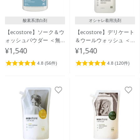
酸素系漂白剤
オシャレ着用洗剤
【ecostore】ソーク＆ウ
【ecostore】デリケート
ォッシュパウダー ＜無
＆ウールウォッシュ ＜
香料＞ 1kg
おしゃれ着用＞1L
¥1,540
¥1,540