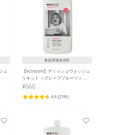
食器用液体洗剤
ッシュ
【ecostore】ディッシュウォッシュ
リキッド ＜グレープフルーツ＞
500mL
¥660