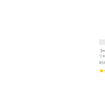
【e
リキ
¥6