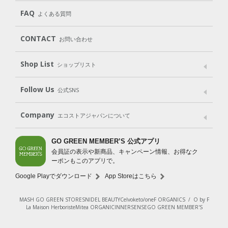
Cleaning
Baby
Kids
（住居用洗剤）
（ベビー）
（キッズ）
User Guide
My Page
Mail Magazine
FAQ
よくある質問
Body
Hair
Oral care
（ボディ）
（ヘア）
（オーラルケア）
Subscription（定期便）
CONTACT
お問い合わせ
Goods
Kit
（グッズ）
（WEB限定キット）
Shop List
Gift set
ショップリスト
（ギフトセット）
Shop List
GO GREEN CARD
Follow Us
公式SNS
LINE＠
Instagram
Facebook
X
Company
エコストアジャパンについて
会社案内
ご利用規約
プライバシーポリシー
GO GREEN MEMBER’S 公式アプリ
会員証の表示や新商品、キャンペーン情報、お得なク
特定商取引法に基づく表示
免責事項
ーポンもこのアプリで。
法人会員サービス
New Zealand Site
採用情報
Google Playでダウンロード
App Storeはこちら
MASH GO GREEN STORE
SNIDEL BEAUTY
Celvoke
to/one
F ORGANICS
/
O by F
La Maison Herboriste
Mitea ORGANIC
INNERSENSE
GO GREEN MEMBER'S