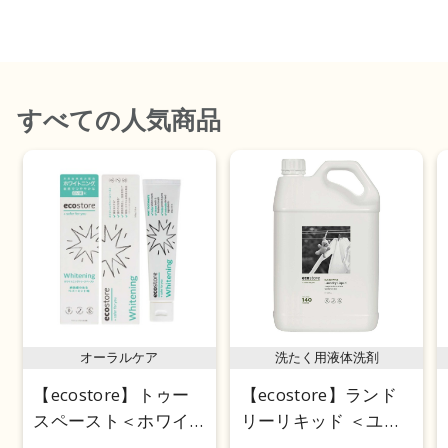
価格が安い
価格が高い
レビューが多い順
すべて
の人気商品
レビュー評価が高い順
人気順
オーラルケア
洗たく用液体洗剤
【ecostore】トゥー
【ecostore】ランド
スペースト＜ホワイ
リーリキッド ＜ユー
トニング＞ 100g
カリ＞ 5L