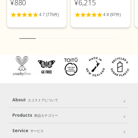
¥880
¥6,215
About
エコストアについて
メッセージ
ブランドストーリー
製品へのこだわり
Products
商品カテゴリー
パッケージへのこだわり
動物実験をしない
Laundry
Dish
（洗たく用洗剤）
（食器用洗剤）
Service
サービス
遺伝子組み換えでない