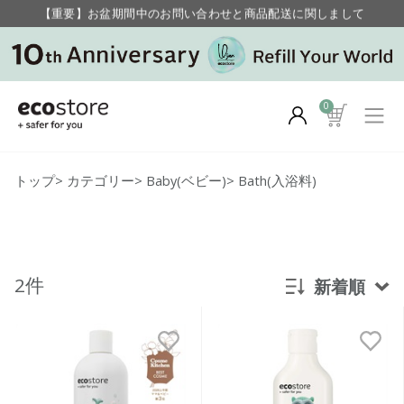
【重要】お盆期間中のお問い合わせと商品配送に関しまして
毎月お得にポイントが貯まる！ “月のポイントアップデー”
0
トップ
>
カテゴリー
>
Baby(ベビー)
>
Bath(入浴料)
2件
新着順
新着順
発売日順
価格が安い