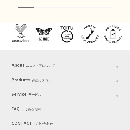
About
エコストアについて
メッセージ
ブランドストーリー
製品へのこだわり
Products
商品カテゴリー
パッケージへのこだわり
動物実験をしない
Laundry
Dish
（洗たく用洗剤）
（食器用洗剤）
Service
サービス
遺伝子組み換えでない
Cleaning
Baby
Kids
（住居用洗剤）
（ベビー）
（キッズ）
User Guide
My Page
Mail Magazine
FAQ
よくある質問
Body
Hair
Oral care
（ボディ）
（ヘア）
（オーラルケア）
Subscription（定期便）
CONTACT
お問い合わせ
Goods
Kit
（グッズ）
（WEB限定キット）