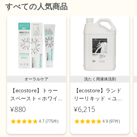
すべて
の人気商品
オーラルケア
洗たく用液体洗剤
【ecostore】トゥー
【ecostore】ランド
スペースト＜ホワイ
リーリキッド ＜ユー
トニング＞ 100g
カリ＞ 5L
¥880
¥6,215