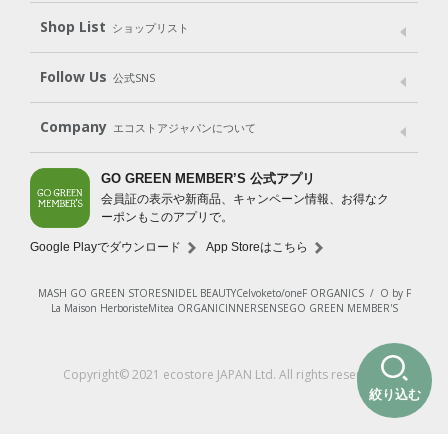
Shop List
Gift set
ショップリスト
（ギフトセット）
Shop List
GO GREEN CARD
Follow Us
公式SNS
LINE＠
Instagram
Facebook
X
Company
エコストアジャパンについて
会社案内
ご利用規約
プライバシーポリシー
GO GREEN MEMBER’S 公式アプリ
会員証の表示や新商品、キャンペーン情報、お得なク
特定商取引法に基づく表示
免責事項
ーポンもこのアプリで。
法人会員サービス
New Zealand Site
採用情報
Google Playでダウンロード
App Storeはこちら
MASH GO GREEN STORE
SNIDEL BEAUTY
Celvoke
to/one
F ORGANICS
/
O by F
La Maison Herboriste
Mitea ORGANIC
INNERSENSE
GO GREEN MEMBER'S
Copyright© 2021 ecostore JAPAN Ltd. All rights reserved.
絞り込む