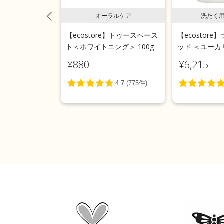
用液体洗剤
オーラルケア
洗たく
e】ランドリーリキ
【ecostore】トゥースペース
【ecostor
 5L
ト＜ホワイトニング＞ 100g
ッド ＜ユーカリ
¥880
¥6,215