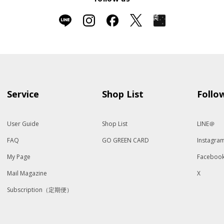
Service
Shop List
Follo
User Guide
Shop List
LINE＠
FAQ
GO GREEN CARD
Instagra
My Page
Faceboo
Mail Magazine
X
Subscription（定期便）