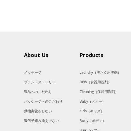
About Us
Products
メッセージ
Laundry
（洗たく用洗剤）
ブランドストーリー
Dish
（食器用洗剤）
製品へのこだわり
Cleaning
（住居用洗剤）
パッケージへのこだわり
Baby
（ベビー）
動物実験をしない
Kids
（キッズ）
遺伝子組み換えでない
Body
（ボディ）
Hair
（ヘア）