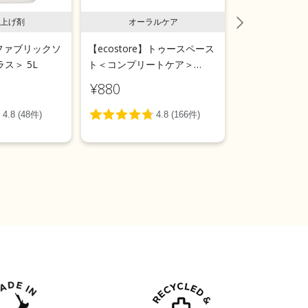
上げ剤
オーラルケア
ラン
e】ファブリックソ
【ecostore】トゥースペース
【ecostor
ス＞ 5L
ト＜コンプリートケア＞
ールウォッシ
100g
用＞リフィルパ
¥880
¥1,540