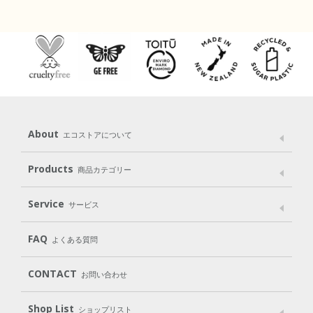
About
エコストアについて
メッセージ
ブランドストーリー
製品へのこだわり
Products
商品カテゴリー
パッケージへのこだわり
動物実験をしない
Laundry
Dish
（洗たく用洗剤）
（食器用洗剤）
Service
サービス
遺伝子組み換えでない
Cleaning
Baby
Kids
（住居用洗剤）
（ベビー）
（キッズ）
User Guide
My Page
Mail Magazine
FAQ
よくある質問
Body
Hair
Oral care
（ボディ）
（ヘア）
（オーラルケア）
Subscription（定期便）
CONTACT
お問い合わせ
Goods
Kit
（グッズ）
（WEB限定キット）
Shop List
Gift set
ショップリスト
（ギフトセット）