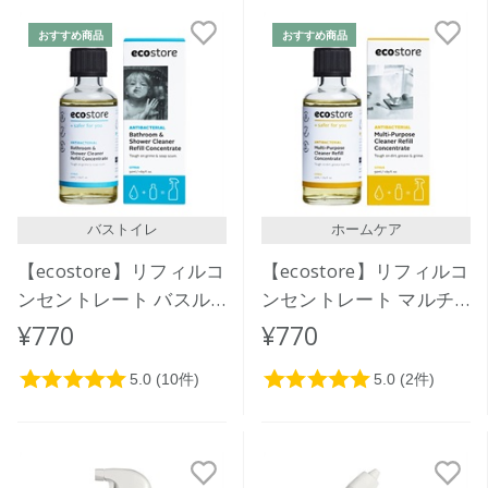
新着順
おすすめ商品
おすすめ商品
発売日順
価格が安い
価格が高い
レビューが多い順
レビュー評価が高い順
バストイレ
ホームケア
人気順
【ecostore】リフィルコ
【ecostore】リフィルコ
ンセントレート バスル
ンセントレート マルチ
ームクリーナー＜シトラ
クリーナー＜シトラス＞
¥770
¥770
ス＞50mL
50mL