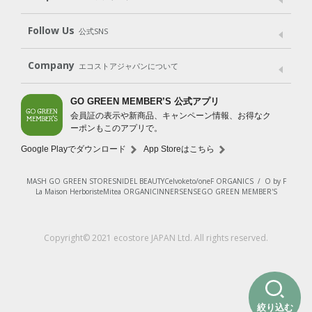
Shop List
GO GREEN CARD
Follow Us
公式SNS
LINE＠
Instagram
Facebook
X
Company
エコストアジャパンについて
会社案内
ご利用規約
プライバシーポリシー
GO GREEN MEMBER’S 公式アプリ
会員証の表示や新商品、キャンペーン情報、お得なク
特定商取引法に基づく表示
免責事項
ーポンもこのアプリで。
法人会員サービス
New Zealand Site
採用情報
Google Playでダウンロード
App Storeはこちら
MASH GO GREEN STORE
SNIDEL BEAUTY
Celvoke
to/one
F ORGANICS
/
O by F
La Maison Herboriste
Mitea ORGANIC
INNERSENSE
GO GREEN MEMBER'S
Copyright© 2021 ecostore JAPAN Ltd. All rights reserved.
絞り込む