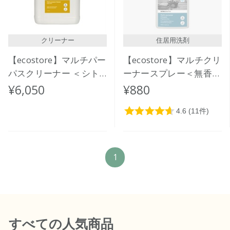
クリーナー
住居用洗剤
【ecostore】マルチパー
【ecostore】マルチクリ
パスクリーナー ＜シト
ーナースプレー＜無香料
ラス＞ 5L
＞500mL
¥6,050
¥880
1
すべて
の人気商品