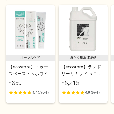
オーラルケア
洗たく用液体洗剤
【ecostore】トゥー
【ecostore】ランド
スペースト＜ホワイ
リーリキッド ＜ユー
トニング＞ 100g
カリ＞ 5L
¥880
¥6,215