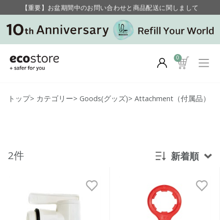
【重要】お盆期間中のお問い合わせと商品配送に関しまして
毎月お得にポイントが貯まる！ “月のポイントアップデー”
0
トップ
>
カテゴリー
>
Goods(グッズ)
>
Attachment（付属品）
2件
新着順
新着順
発売日順
価格が安い