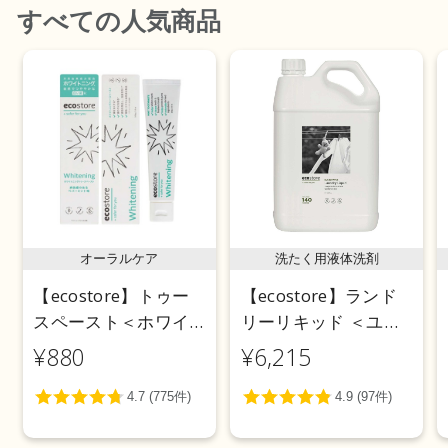
すべて
の人気商品
オーラルケア
洗たく用液体洗剤
【ecostore】トゥー
【ecostore】ランド
スペースト＜ホワイ
リーリキッド ＜ユー
トニング＞ 100g
カリ＞ 5L
¥880
¥6,215