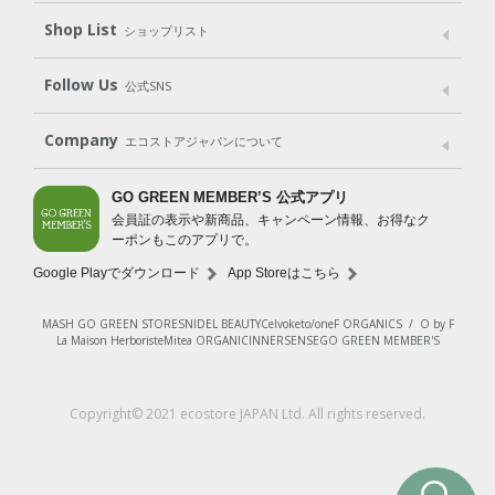
Shop List
Gift set
ショップリスト
（ギフトセット）
Shop List
GO GREEN CARD
Follow Us
公式SNS
LINE＠
Instagram
Facebook
X
Company
エコストアジャパンについて
会社案内
ご利用規約
プライバシーポリシー
GO GREEN MEMBER’S 公式アプリ
会員証の表示や新商品、キャンペーン情報、お得なク
特定商取引法に基づく表示
免責事項
ーポンもこのアプリで。
法人会員サービス
New Zealand Site
採用情報
Google Playでダウンロード
App Storeはこちら
MASH GO GREEN STORE
SNIDEL BEAUTY
Celvoke
to/one
F ORGANICS
/
O by F
La Maison Herboriste
Mitea ORGANIC
INNERSENSE
GO GREEN MEMBER'S
Copyright© 2021 ecostore JAPAN Ltd. All rights reserved.