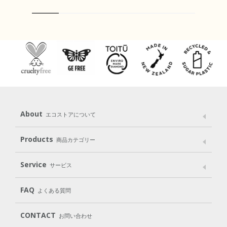
About
エコストアについて
メッセージ
ブランドストーリー
製品へのこだわり
Products
商品カテゴリー
パッケージへのこだわり
動物実験をしない
Laundry
Dish
（洗たく用洗剤）
（食器用洗剤）
Service
サービス
遺伝子組み換えでない
Cleaning
Baby
Kids
（住居用洗剤）
（ベビー）
（キッズ）
User Guide
My Page
Mail Magazine
FAQ
よくある質問
Body
Hair
Oral care
（ボディ）
（ヘア）
（オーラルケア）
Subscription（定期便）
CONTACT
お問い合わせ
Goods
Kit
（グッズ）
（WEB限定キット）