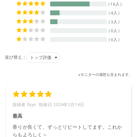
【メーカー品番】
店舗でお問い合わせの際には、下記品番をお伝え下さい。
9420015010275
【店舗発売日】
ecostore 2021/3/10
CosmeKitchen 2021/3/10
Biople by CosmeKitchen 2021/3/10
※店舗での取り扱いや詳しい在庫状況につきましては、各店舗
にお問い合わせください。
※発売日は予告なく変更する可能性がございます。予めご了承
ください。
※通常はご注文より１～３営業日での発送となります。
商品によっては、お届けまで１～２週間かかる場合がござい
ますので予めご了承ください。
●パッケージはリニューアル等の理由により、写真と異なる場
合がございます。
●パッケージのリニューアル等の理由により、成分・処方が記