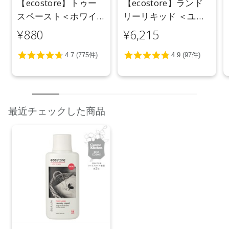
【ecostore】トゥー
【ecostore】ランド
スペースト＜ホワイ
リーリキッド ＜ユー
トニング＞ 100g
カリ＞ 5L
¥880
¥6,215
最近チェックした商品