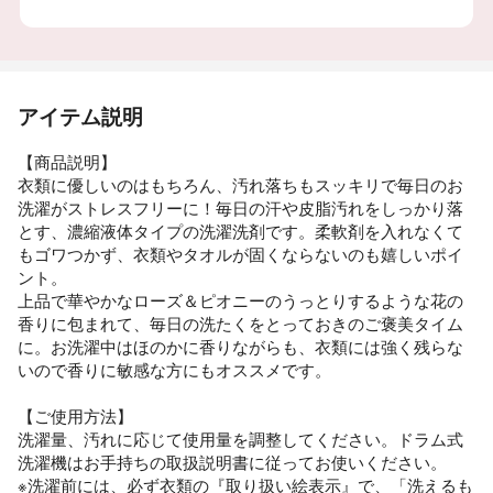
アイテム説明
【商品説明】
衣類に優しいのはもちろん、汚れ落ちもスッキリで毎日のお
洗濯がストレスフリーに！毎日の汗や皮脂汚れをしっかり落
とす、濃縮液体タイプの洗濯洗剤です。柔軟剤を入れなくて
もゴワつかず、衣類やタオルが固くならないのも嬉しいポイ
ント。
上品で華やかなローズ＆ピオニーのうっとりするような花の
香りに包まれて、毎日の洗たくをとっておきのご褒美タイム
に。お洗濯中はほのかに香りながらも、衣類には強く残らな
いので香りに敏感な方にもオススメです。
【ご使用方法】
洗濯量、汚れに応じて使用量を調整してください。ドラム式
洗濯機はお手持ちの取扱説明書に従ってお使いください。
※洗濯前には、必ず衣類の『取り扱い絵表示』で、「洗えるも