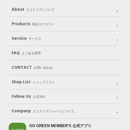
About
エコストアについて
メッセージ
ブランドストーリー
製品へのこだわり
Products
商品カテゴリー
パッケージへのこだわり
動物実験をしない
Laundry
Dish
（洗たく用洗剤）
（食器用洗剤）
Service
サービス
遺伝子組み換えでない
Cleaning
Baby
Kids
（住居用洗剤）
（ベビー）
（キッズ）
User Guide
My Page
Mail Magazine
FAQ
よくある質問
Body
Hair
Oral care
（ボディ）
（ヘア）
（オーラルケア）
Subscription（定期便）
CONTACT
お問い合わせ
Goods
Kit
（グッズ）
（WEB限定キット）
Shop List
Gift set
ショップリスト
（ギフトセット）
Shop List
GO GREEN CARD
Follow Us
公式SNS
LINE＠
Instagram
Facebook
X
Company
エコストアジャパンについて
会社案内
ご利用規約
プライバシーポリシー
GO GREEN MEMBER’S 公式アプリ