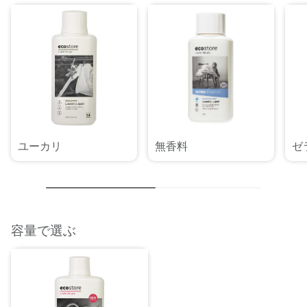
ユーカリ
無香料
ゼ
容量で選ぶ