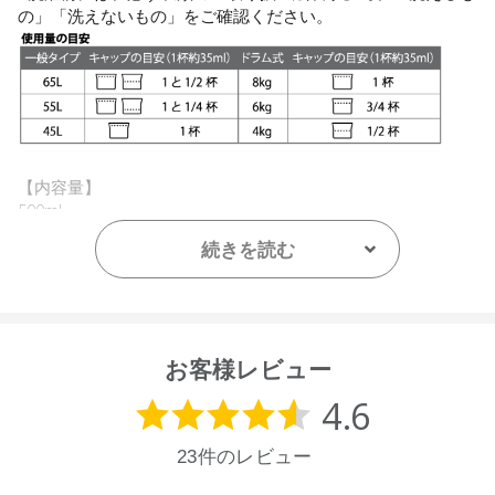
の」「洗えないもの」をご確認ください。
【内容量】
500mL
続きを読む
【容器サイズ】
H210×W82×D57mm
重量：0.59kg
【成分】
お客様レビュー
界面活性剤（12％、アルキルグリコシド、アルキル硫酸エス
テルナトリウム）、金属封鎖剤、アルカリ剤、水軟化剤、pH
調整剤、泡調整剤、香料
【原産国】
ニュージーランド