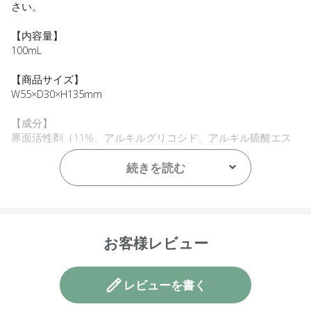
さい。
【内容量】
100mL
【商品サイズ】
W55×D30×H135mm
【成分】
界面活性剤（11%、アルキルグリコシド、アルキル硫酸エス
テルナトリウム、アルキルアミンオキシド）、pH調整剤、増
粘剤、香料
続きを読む
【原産国】
ニュージーランド
【メーカー品番】
お客様レビュー
店舗でお問い合わせの際には、下記品番をお伝え下さい。
9420015010480
レビューを書く
【店舗発売日】