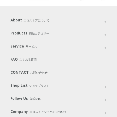
About
エコストアについて
メッセージ
ブランドストーリー
製品へのこだわり
Products
商品カテゴリー
パッケージへのこだわり
動物実験をしない
Laundry
Dish
（洗たく用洗剤）
（食器用洗剤）
Service
サービス
遺伝子組み換えでない
Cleaning
Baby
Kids
（住居用洗剤）
（ベビー）
（キッズ）
User Guide
My Page
Mail Magazine
FAQ
よくある質問
Body
Hair
Oral care
（ボディ）
（ヘア）
（オーラルケア）
Subscription（定期便）
CONTACT
お問い合わせ
Goods
Kit
（グッズ）
（WEB限定キット）
Shop List
Gift set
ショップリスト
（ギフトセット）
Shop List
GO GREEN CARD
Follow Us
公式SNS
LINE＠
Instagram
Facebook
X
Company
エコストアジャパンについて