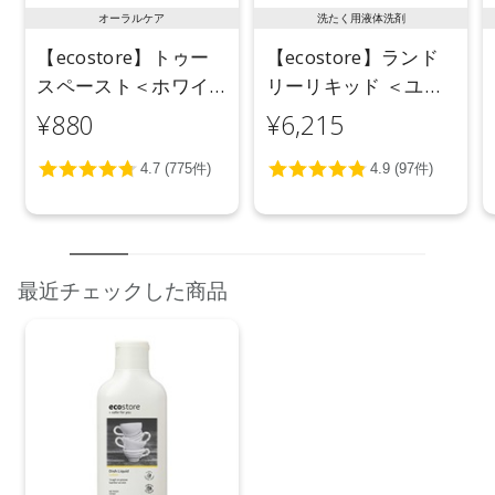
オーラルケア
洗たく用液体洗剤
【ecostore】トゥー
【ecostore】ランド
スペースト＜ホワイ
リーリキッド ＜ユー
トニング＞ 100g
カリ＞ 5L
¥880
¥6,215
最近チェックした商品