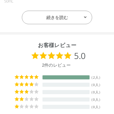
50mL
【容器サイズ】
H100×W38×D38mm
続きを読む
【成分】
界面活性剤（37%、アルキルグリコシド）、ｐH調整剤（クエ
ン酸）、溶剤、防腐剤、香料
お客様レビュー
【原産国】
ニュージーランド
【メーカー品番】
店舗でお問い合わせの際には、下記品番をお伝え下さい。
9420015012026
※店舗での取り扱いや詳しい在庫状況につきましては、各店舗
にお問い合わせください。
※通常はご注文より1～3営業日での発送となります。
商品によっては、お届けまで1～2週間かかる場合がございま
すので予めご了承ください。