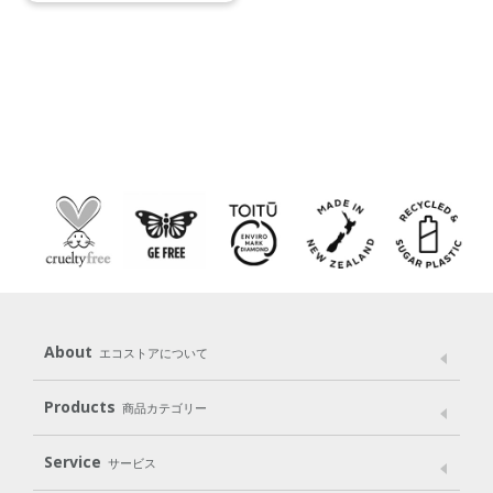
About
エコストアについて
メッセージ
ブランドストーリー
製品へのこだわり
Products
商品カテゴリー
パッケージへのこだわり
動物実験をしない
Laundry
Dish
（洗たく用洗剤）
（食器用洗剤）
Service
サービス
遺伝子組み換えでない