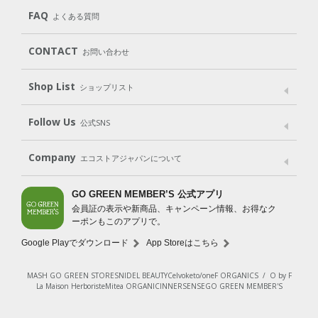
Cleaning
Baby
Kids
（住居用洗剤）
（ベビー）
（キッズ）
User Guide
My Page
Mail Magazine
FAQ
よくある質問
Body
Hair
Oral care
（ボディ）
（ヘア）
（オーラルケア）
Subscription（定期便）
CONTACT
お問い合わせ
Goods
Kit
（グッズ）
（WEB限定キット）
Shop List
Gift set
ショップリスト
（ギフトセット）
Shop List
GO GREEN CARD
Follow Us
公式SNS
LINE＠
Instagram
Facebook
X
Company
エコストアジャパンについて
会社案内
ご利用規約
プライバシーポリシー
GO GREEN MEMBER’S 公式アプリ
会員証の表示や新商品、キャンペーン情報、お得なク
特定商取引法に基づく表示
免責事項
ーポンもこのアプリで。
法人会員サービス
New Zealand Site
採用情報
Google Playでダウンロード
App Storeはこちら
MASH GO GREEN STORE
SNIDEL BEAUTY
Celvoke
to/one
F ORGANICS
/
O by F
La Maison Herboriste
Mitea ORGANIC
INNERSENSE
GO GREEN MEMBER'S