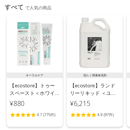
すべて
で人気の商品
オーラルケア
洗たく用液体洗剤
【ecostore】トゥー
【ecostore】ランド
スペースト＜ホワイ
リーリキッド ＜ユー
トニング＞ 100g
カリ＞ 5L
¥880
¥6,215