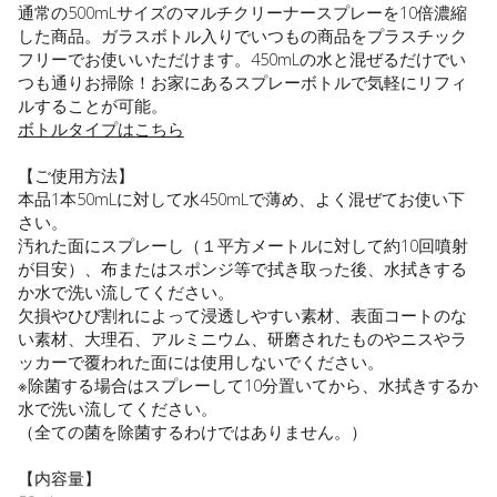
通常の500mLサイズのマルチクリーナースプレーを10倍濃縮
した商品。ガラスボトル入りでいつもの商品をプラスチック
フリーでお使いいただけます。450mLの水と混ぜるだけでい
つも通りお掃除！お家にあるスプレーボトルで気軽にリフィ
ルすることが可能。
ボトルタイプはこちら
【ご使用方法】
本品1本50mLに対して水450mLで薄め、よく混ぜてお使い下
さい。
汚れた面にスプレーし（１平方メートルに対して約10回噴射
が目安）、布またはスポンジ等で拭き取った後、水拭きする
か水で洗い流してください。
欠損やひび割れによって浸透しやすい素材、表面コートのな
い素材、大理石、アルミニウム、研磨されたものやニスやラ
ッカーで覆われた面には使用しないでください。
※除菌する場合はスプレーして10分置いてから、水拭きするか
水で洗い流してください。
（全ての菌を除菌するわけではありません。）
【内容量】