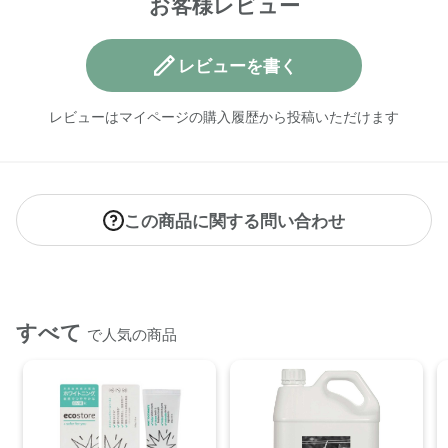
お客様レビュー
【原産国】
ニュージーランド
レビューを書く
【メーカー品番】
店舗でお問い合わせの際には、下記品番をお伝え下さい。
レビューはマイページの購入履歴から投稿いただけます
4573623431996
【店舗発売日】
ecostore(恵比寿) 取り扱いなし
CosmeKitchen 取り扱いなし
この商品に関する問い合わせ
Biople 取り扱いなし
※店舗での取り扱いや詳しい在庫状況につきましては、各店舗
にお問い合わせください。
※発売日は予告なく変更する可能性がございます。予めご了承
すべて
で人気の商品
ください。
※通常はご注文より１～３営業日での発送となります。
商品によっては、お届けまで１～２週間かかる場合がござい
ますので予めご了承ください。