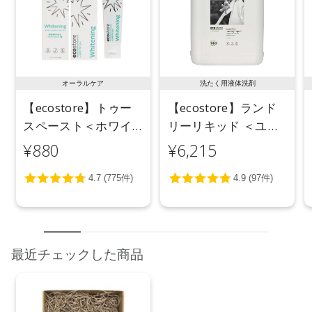
●パッケージはリニューアル等の理由により、写真と異なる場
合がございます。
●パッケージのリニューアル等の理由により、成分・処方が記
載と異なる場合がございます。
●予告なくパッケージ仕様が変更になる場合がございます。
オーラルケア
洗たく用液体洗剤
【ecostore】トゥー
【ecostore】ランド
スペースト＜ホワイ
リーリキッド ＜ユー
トニング＞ 100g
カリ＞ 5L
¥880
¥6,215
最近チェックした商品