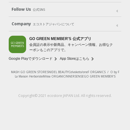
Shop List
GO GREEN CARD
Follow Us
公式SNS
LINE＠
Instagram
Facebook
X
Company
エコストアジャパンについて
会社案内
ご利用規約
プライバシーポリシー
GO GREEN MEMBER’S 公式アプリ
会員証の表示や新商品、キャンペーン情報、お得なク
特定商取引法に基づく表示
免責事項
ーポンもこのアプリで。
法人会員サービス
New Zealand Site
採用情報
Google Playでダウンロード
App Storeはこちら
MASH GO GREEN STORE
SNIDEL BEAUTY
Celvoke
to/one
F ORGANICS
/
O by F
La Maison Herboriste
Mitea ORGANIC
INNERSENSE
GO GREEN MEMBER'S
Copyright© 2021 ecostore JAPAN Ltd. All rights reserved.
¥2,200
（税込）
カートに入れる