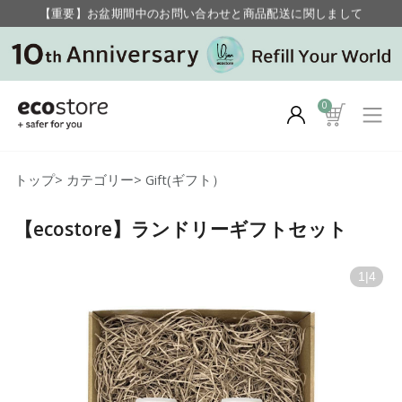
【重要】お盆期間中のお問い合わせと商品配送に関しまして
毎月お得にポイントが貯まる！ “月のポイントアップデー”
0
トップ
>
カテゴリー
>
Gift(ギフト）
【ecostore】ランドリーギフトセット
1
|
4