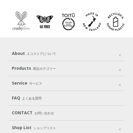
About
エコストアについて
メッセージ
ブランドストーリー
製品へのこだわり
Products
商品カテゴリー
パッケージへのこだわり
動物実験をしない
Laundry
Dish
（洗たく用洗剤）
（食器用洗剤）
Service
サービス
遺伝子組み換えでない
Cleaning
Baby
Kids
（住居用洗剤）
（ベビー）
（キッズ）
User Guide
My Page
Mail Magazine
FAQ
よくある質問
Body
Hair
Oral care
（ボディ）
（ヘア）
（オーラルケア）
Subscription（定期便）
CONTACT
お問い合わせ
Goods
Kit
（グッズ）
（WEB限定キット）
Shop List
Gift set
ショップリスト
（ギフトセット）