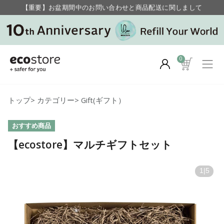
【重要】お盆期間中のお問い合わせと商品配送に関しまして
毎月お得にポイントが貯まる！ “月のポイントアップデー”
0
トップ
>
カテゴリー
>
Gift(ギフト）
おすすめ商品
【ecostore】マルチギフトセット
1
|
5