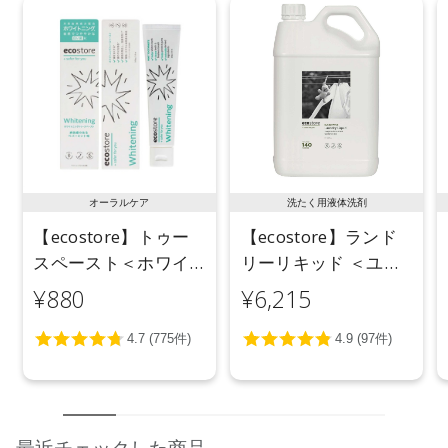
ランド）
【メーカー品番】
店舗でお問い合わせの際には、下記品番をお伝え下さい。
4573623432009
【店舗発売日】
ecostore(恵比寿) 取り扱いなし
CosmeKitchen 取り扱いなし
Biople 取り扱いなし
オーラルケア
洗たく用液体洗剤
【ecostore】トゥー
【ecostore】ランド
※店舗での取り扱いや詳しい在庫状況につきましては、各店舗
スペースト＜ホワイ
リーリキッド ＜ユー
にお問い合わせください。
※発売日は予告なく変更する可能性がございます。予めご了承
トニング＞ 100g
カリ＞ 5L
¥880
¥6,215
ください。
※通常はご注文より１～３営業日での発送となります。
商品によっては、お届けまで１～２週間かかる場合がござい
ますので予めご了承ください。
●パッケージはリニューアル等の理由により、写真と異なる場