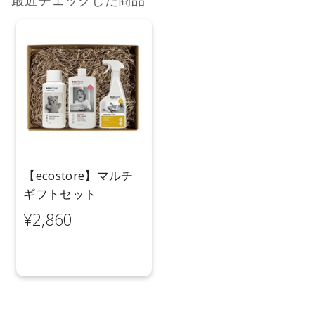
最近チェックした商品
合がございます。
●パッケージのリニューアル等の理由により、成分・処方が記
載と異なる場合がございます。
●予告なくパッケージ仕様が変更になる場合がございます。
【ecostore】マルチ
ギフトセット
¥2,860