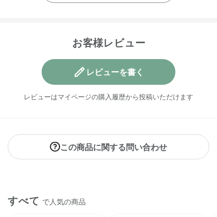
マルチクリーナースプレー＜シトラス＞
汚れた面にスプレーし(１平方メートルに対して約10回噴射が
目安)、布またはスポンジ等で拭き取った後、水拭きするか水
お客様レビュー
で洗い流してください。
【内容量】
レビューを書く
・デリケート＆ウールウォッシュ＜おしゃれ着用＞500mL
・ディッシュウォッシュリキッド＜グレープフルーツ＞
レビューはマイページの購入履歴から投稿いただけます
500mL
・マルチクリーナースプレー＜シトラス＞500mL
【全成分】
各商品ページをご確認ください。
この商品に関する問い合わせ
【原産国】
デリケート＆ウールウォッシュ＜おしゃれ着用＞500mL （日
本）
ディッシュウォッシュリキッド＜グレープフルーツ＞
すべて
で人気の商品
500mL（ニュージーランド）
マルチクリーナースプレー＜シトラス＞500mL（ニュージー