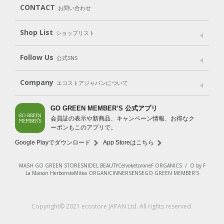
CONTACT
お問い合わせ
Goods
Kit
（グッズ）
（WEB限定キット）
Shop List
Gift set
ショップリスト
（ギフトセット）
Shop List
GO GREEN CARD
Follow Us
公式SNS
LINE＠
Instagram
Facebook
X
Company
エコストアジャパンについて
会社案内
ご利用規約
プライバシーポリシー
GO GREEN MEMBER’S 公式アプリ
会員証の表示や新商品、キャンペーン情報、お得なク
特定商取引法に基づく表示
免責事項
ーポンもこのアプリで。
法人会員サービス
New Zealand Site
採用情報
Google Playでダウンロード
App Storeはこちら
MASH GO GREEN STORE
SNIDEL BEAUTY
Celvoke
to/one
F ORGANICS
/
O by F
La Maison Herboriste
Mitea ORGANIC
INNERSENSE
GO GREEN MEMBER'S
Copyright© 2021 ecostore JAPAN Ltd. All rights reserved.