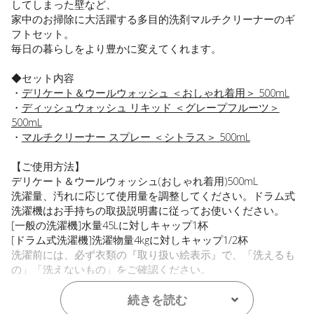
してしまった壁など、
家中のお掃除に大活躍する多目的洗剤マルチクリーナーのギ
フトセット。
毎日の暮らしをより豊かに変えてくれます。
◆セット内容
・
デリケート＆ウールウォッシュ ＜おしゃれ着用＞ 500mL
・
ディッシュウォッシュ リキッド ＜グレープフルーツ＞
500mL
・
マルチクリーナー スプレー ＜シトラス＞ 500mL
【ご使用方法】
デリケート＆ウールウォッシュ(おしゃれ着用)500mL
洗濯量、汚れに応じて使用量を調整してください。ドラム式
洗濯機はお手持ちの取扱説明書に従ってお使いください。
[一般の洗濯機]水量45Lに対しキャップ1杯
[ドラム式洗濯機]洗濯物量4kgに対しキャップ1/2杯
洗濯前には、必ず衣類の『取り扱い絵表示』で、「洗えるも
の」「洗えないもの」をご確認ください。
ディッシュウォッシュリキッド＜グレープフルーツ＞
続きを読む
スポンジに原液を適量つけて泡立ててお使いください。