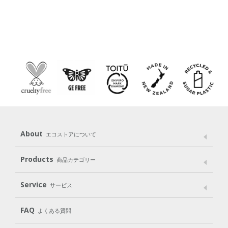
About
エコストアについて
メッセージ
ブランドストーリー
製品へのこだわり
Products
商品カテゴリー
パッケージへのこだわり
動物実験をしない
Laundry
Dish
（洗たく用洗剤）
（食器用洗剤）
Service
サービス
遺伝子組み換えでない
Cleaning
Baby
Kids
（住居用洗剤）
（ベビー）
（キッズ）
User Guide
My Page
Mail Magazine
FAQ
よくある質問
Body
Hair
Oral care
（ボディ）
（ヘア）
（オーラルケア）
Subscription（定期便）