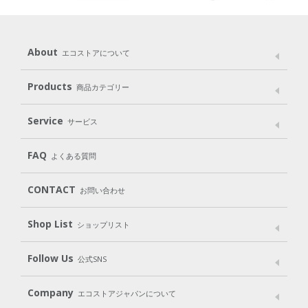
About
エコストアについて
メッセージ
ブランドストーリー
製品へのこだわり
Products
商品カテゴリー
パッケージへのこだわり
動物実験をしない
Laundry
Dish
（洗たく用洗剤）
（食器用洗剤）
Service
サービス
遺伝子組み換えでない
Cleaning
Baby
Kids
（住居用洗剤）
（ベビー）
（キッズ）
User Guide
My Page
Mail Magazine
FAQ
よくある質問
Body
Hair
Oral care
（ボディ）
（ヘア）
（オーラルケア）
Subscription（定期便）
CONTACT
お問い合わせ
Goods
Kit
（グッズ）
（WEB限定キット）
Shop List
Gift set
ショップリスト
（ギフトセット）
Shop List
GO GREEN CARD
Follow Us
公式SNS
LINE＠
Instagram
Facebook
X
Company
エコストアジャパンについて