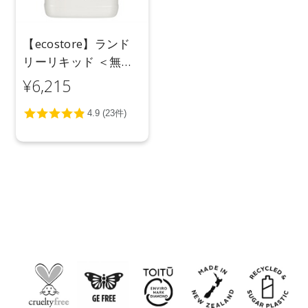
【ecostore】ランド
リーリキッド ＜無香
料＞ 5L
¥6,215