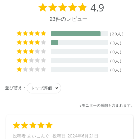
【用途(例)】
綿・麻・合成繊維用
【液性】
弱アルカリ性
【内容量】
5L
【成分】
界面活性剤（11％、アルキルグリコシド、アルキル硫酸エス
テルナトリウム）、金属封鎖剤、アルカリ剤、水軟化剤、pH
調整剤、泡調整剤
【プラマーク】
ボトル、キャップ
原産国】
ニュージーランド
【メーカー品番】
店舗でお問い合わせの際には、下記品番をお伝え下さい。