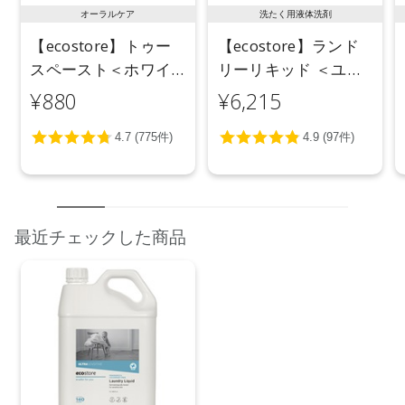
オーラルケア
洗たく用液体洗剤
【ecostore】トゥー
【ecostore】ランド
スペースト＜ホワイ
リーリキッド ＜ユー
トニング＞ 100g
カリ＞ 5L
¥880
¥6,215
最近チェックした商品