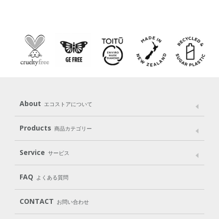
About
エコストアについて
メッセージ
ブランドストーリー
製品へのこだわり
Products
商品カテゴリー
パッケージへのこだわり
動物実験をしない
Laundry
Dish
（洗たく用洗剤）
（食器用洗剤）
Service
サービス
遺伝子組み換えでない
Cleaning
Baby
Kids
（住居用洗剤）
（ベビー）
（キッズ）
User Guide
My Page
Mail Magazine
FAQ
よくある質問
Body
Hair
Oral care
（ボディ）
（ヘア）
（オーラルケア）
Subscription（定期便）
CONTACT
お問い合わせ
Goods
Kit
（グッズ）
（WEB限定キット）