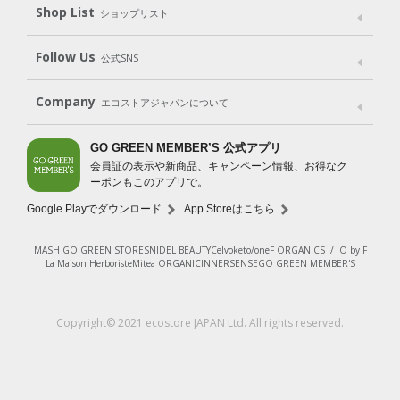
Shop List
Gift set
ショップリスト
（ギフトセット）
Shop List
GO GREEN CARD
Follow Us
公式SNS
LINE＠
Instagram
Facebook
X
Company
エコストアジャパンについて
会社案内
ご利用規約
プライバシーポリシー
GO GREEN MEMBER’S 公式アプリ
会員証の表示や新商品、キャンペーン情報、お得なク
特定商取引法に基づく表示
免責事項
ーポンもこのアプリで。
法人会員サービス
New Zealand Site
採用情報
Google Playでダウンロード
App Storeはこちら
MASH GO GREEN STORE
SNIDEL BEAUTY
Celvoke
to/one
F ORGANICS
/
O by F
La Maison Herboriste
Mitea ORGANIC
INNERSENSE
GO GREEN MEMBER'S
Copyright© 2021 ecostore JAPAN Ltd. All rights reserved.
レビューを見る