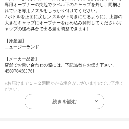
専用オープナーの突起でラベル下のキャップを外し、同梱さ
れている専用ノズルをしっかり付けてください。
2.ボトルを正面に戻し(ノズルが下向きになるように)、上部の
大きなキャップにオープナーをはめ込み開封してください(キ
ャップの緩め具合で出る量を調整できます)
【原産国】
ニュージーランド
【メーカー品番】
店舗でお問い合わせの際には、下記品番をお伝え下さい。
4589784683761
※お届けまで１～２週間かかる場合がございますのでご了承く
ださい。
●パッケージはリニューアル等の理由により、写真と異なる場
続きを読む
合がございます。
●パッケージのリニューアル等の理由により、成分・処方が記
載と異なる場合がございます。
●予告なくパッケージ仕様が変更になる場合がございます。