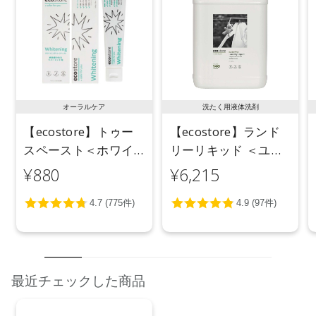
オーラルケア
洗たく用液体洗剤
【ecostore】トゥー
【ecostore】ランド
スペースト＜ホワイ
リーリキッド ＜ユー
トニング＞ 100g
カリ＞ 5L
¥880
¥6,215
最近チェックした商品