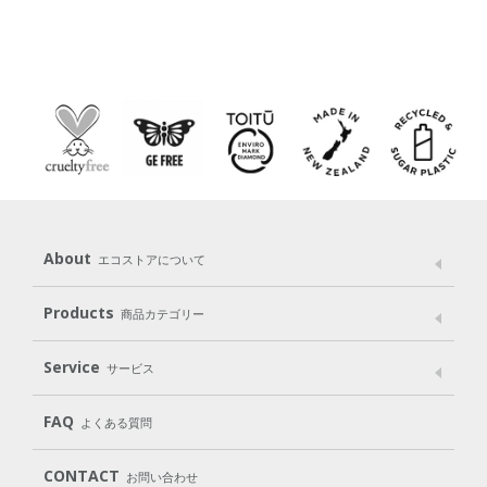
About
エコストアについて
メッセージ
ブランドストーリー
製品へのこだわり
Products
商品カテゴリー
パッケージへのこだわり
動物実験をしない
Laundry
Dish
（洗たく用洗剤）
（食器用洗剤）
Service
サービス
遺伝子組み換えでない
Cleaning
Baby
Kids
（住居用洗剤）
（ベビー）
（キッズ）
User Guide
My Page
Mail Magazine
FAQ
よくある質問
Body
Hair
Oral care
（ボディ）
（ヘア）
（オーラルケア）
Subscription（定期便）
CONTACT
お問い合わせ