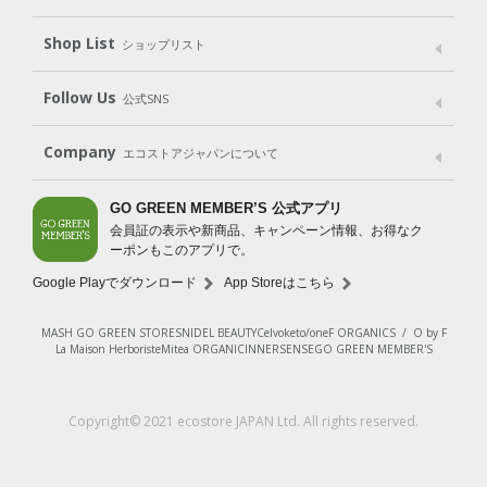
Goods
Kit
（グッズ）
（WEB限定キット）
Shop List
Gift set
ショップリスト
（ギフトセット）
Shop List
GO GREEN CARD
Follow Us
公式SNS
LINE＠
Instagram
Facebook
X
Company
エコストアジャパンについて
会社案内
ご利用規約
プライバシーポリシー
GO GREEN MEMBER’S 公式アプリ
会員証の表示や新商品、キャンペーン情報、お得なク
特定商取引法に基づく表示
免責事項
ーポンもこのアプリで。
法人会員サービス
New Zealand Site
採用情報
Google Playでダウンロード
App Storeはこちら
MASH GO GREEN STORE
SNIDEL BEAUTY
Celvoke
to/one
F ORGANICS
/
O by F
La Maison Herboriste
Mitea ORGANIC
INNERSENSE
GO GREEN MEMBER'S
Copyright© 2021 ecostore JAPAN Ltd. All rights reserved.