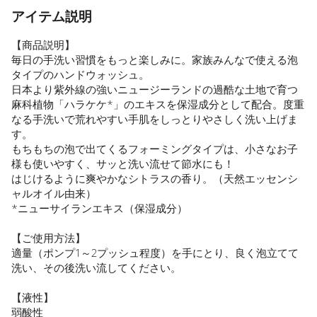
アイテム説明
【商品説明】
毎日の手洗い習慣をもっと楽しみに。家族みんなで使える泡
タイプのハンドウォッシュ。
日本より紫外線の強いニュージーランドの過酷な土地で育つ
麻科植物「ハラケケ*」のエキスを保湿成分として配合。度重
なる手洗いで荒れやすい手肌をしっとりやさしく洗い上げま
す。
もちもちの泡で出てくるフォーミングタイプは、小さなお子
様も使いやすく、サッと洗い流せて節水にも！
はじけるように爽やかなシトラスの香り。（天然エッセンシ
ャルオイル由来）
*ニューサイランエキス（保湿成分）
【ご使用方法】
適量（ポンプ1～2プッシュ程度）を手にとり、良く泡立てて
洗い、その後洗い流してください。
【液性】
弱酸性