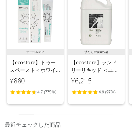
オーラルケア
洗たく用液体洗剤
【ecostore】トゥー
【ecostore】ランド
スペースト＜ホワイ
リーリキッド ＜ユー
トニング＞ 100g
カリ＞ 5L
¥880
¥6,215
最近チェックした商品