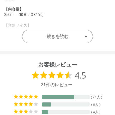
【内容量】
250mL 重量：0.315kg
【容器サイズ】
H177×W70×D46mm
続きを読む
【全成分】
水、ココアルキル硫酸Ｎａ、ココイルグルタミン酸Ｎａ、ラ
ウロアンホ酢酸Ｎａ、ヤシ油アルキルグルコシド、オレイン
酸グリセリル、ニューサイランエキス、グリセリン、クエン
酸、香料、ベンジルアルコール、デヒドロ酢酸
お客様レビュー
【原産国】
ニュージーランド
【メーカー品番】
店舗でお問い合わせの際には、下記品番をお伝え下さい。
9420015000696
【店舗発売日】