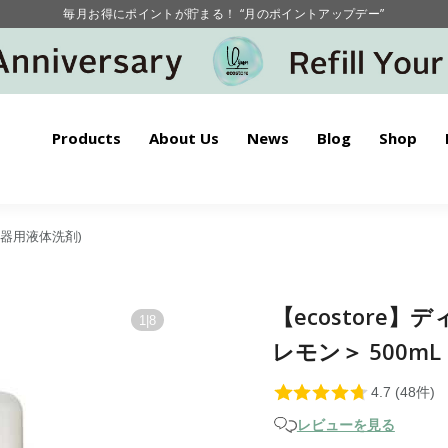
毎月お得にポイントが貯まる！ “月のポイントアップデー”
【重要】お盆期間中のお問い合わせと商品配送に関しまして
毎月お得にポイントが貯まる！ “月のポイントアップデー”
Products
About Us
News
Blog
Shop
id(食器用液体洗剤)
【ecostore
1
|
8
レモン＞ 500mL
レビューを見る