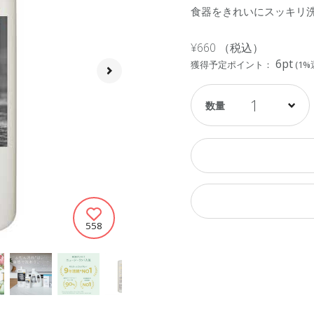
食器をきれいにスッキリ
¥660
（税込）
6pt
獲得予定ポイント：
(1%
1
558