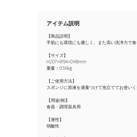
アイテム説明
【商品説明】
手肌にも環境にも優しく、また高い洗浄力で食
【サイズ】
H207×W94×D48mm
重量：0.56kg
【ご使用方法】
スポンジに原液を適量つけて泡立ててお使いく
【用途(例)】
食器・調理器具用
【液性】
弱酸性