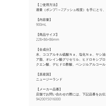
【ご使用方法】
適量（ポンプ1～2プッシュ程度）を手にとり
【内容量】
900mL
【商品サイズ】
228×86×86mm
【全成分】
水、ココアルキル硫酸Ｎａ、塩化Ｎａ、ヤシ油
ア脂、オレイン酸グリセリル、ヒドロキシプロ
クエン酸、デヒドロ酢酸、ベンジルアルコール
【原産国】
ニュージーランド
【メーカー品番】
店舗でお問い合わせの際には、下記品番をお伝
9420015016000