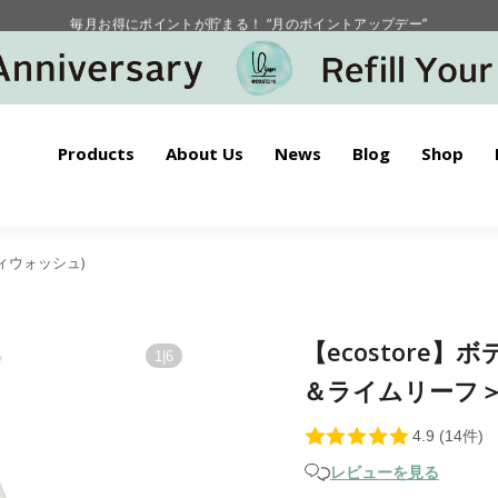
毎月お得にポイントが貯まる！ “月のポイントアップデー”
【重要】お盆期間中のお問い合わせと商品配送に関しまして
毎月お得にポイントが貯まる！ “月のポイントアップデー”
Products
About Us
News
Blog
Shop
ボディウォッシュ)
【ecostore
1
|
6
＆ライムリーフ＞ 
レビューを見る