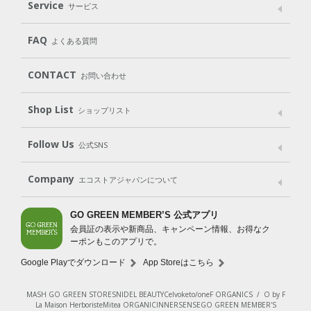
Laundry
Dish
（洗たく用洗剤）
（食器用洗剤）
Service
サービス
遺伝子組み換えでない
Cleaning
Baby
Kids
（住居用洗剤）
（ベビー）
（キッズ）
User Guide
My Page
Mail Magazine
FAQ
よくある質問
Body
Hair
Oral care
（ボディ）
（ヘア）
（オーラルケア）
Subscription（定期便）
CONTACT
お問い合わせ
Goods
Kit
（グッズ）
（WEB限定キット）
Shop List
Gift set
ショップリスト
（ギフトセット）
Shop List
GO GREEN CARD
Follow Us
公式SNS
LINE＠
Instagram
Facebook
X
Company
エコストアジャパンについて
会社案内
ご利用規約
プライバシーポリシー
GO GREEN MEMBER’S 公式アプリ
会員証の表示や新商品、キャンペーン情報、お得なク
特定商取引法に基づく表示
免責事項
ーポンもこのアプリで。
法人会員サービス
New Zealand Site
採用情報
Google Playでダウンロード
App Storeはこちら
MASH GO GREEN STORE
SNIDEL BEAUTY
Celvoke
to/one
F ORGANICS
/
O by F
La Maison Herboriste
Mitea ORGANIC
INNERSENSE
GO GREEN MEMBER'S