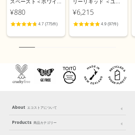
スペースト＜ホワイ
リーリキッド ＜ユー
トニング＞ 100g
カリ＞ 5L
¥880
¥6,215
About
エコストアについて
メッセージ
ブランドストーリー
製品へのこだわり
Products
商品カテゴリー
パッケージへのこだわり
動物実験をしない