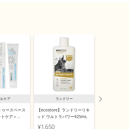
ルケア
ランドリー
ラン
e】トゥースペース
【ecostore】ランドリーリキ
【ecostor
ートケア＞
ッド ウルトラパワー925mL
ールウォッシ
用＞リフィルパ
¥1,650
¥1,540