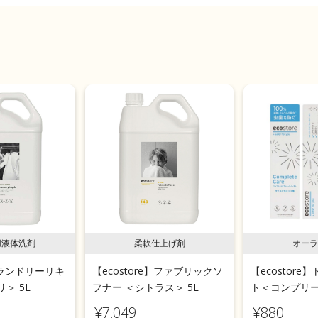
用液体洗剤
柔軟仕上げ剤
オーラ
e】ランドリーリキ
【ecostore】ファブリックソ
【ecostor
＞ 5L
フナー ＜シトラス＞ 5L
ト＜コンプリ
100g
¥7,049
¥880