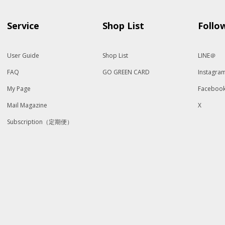
Service
Shop List
Follo
User Guide
Shop List
LINE＠
FAQ
GO GREEN CARD
Instagra
My Page
Faceboo
Mail Magazine
X
Subscription（定期便）