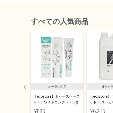
すべて
の人気商品
ッチン
オーラルケア
洗たく
e】ディッシュウォ
【ecostore】トゥースペース
【ecostor
ド ポンプ＜レ
ト＜ホワイトニング＞ 100g
ッド ＜ユーカリ
¥880
¥6,215