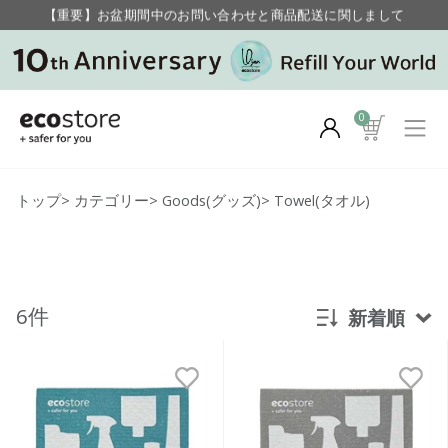
【重要】お盆期間中のお問い合わせと商品配送に関しまして
毎月お得にポイントが貯まる！ “月のポイントアップデー”
0
トップ
>
カテゴリー
>
Goods(グッズ)
>
Towel(タオル)
6件
新着順
新着順
発売日順
価格が安い