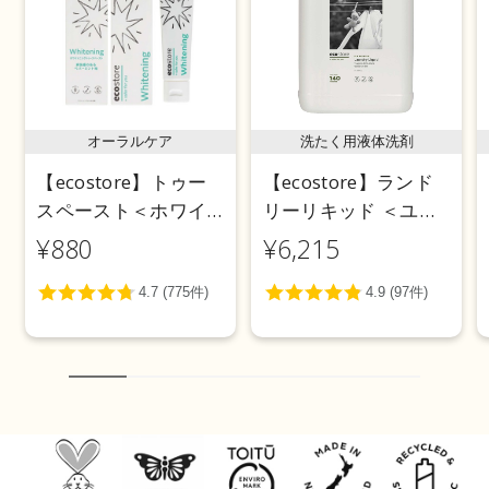
オーラルケア
洗たく用液体洗剤
【ecostore】トゥー
【ecostore】ランド
スペースト＜ホワイ
リーリキッド ＜ユー
トニング＞ 100g
カリ＞ 5L
¥880
¥6,215