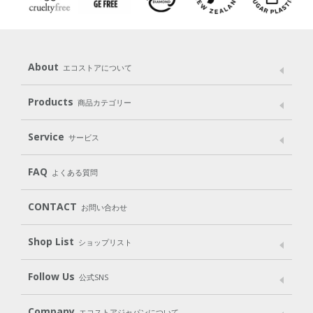
About
エコストアについて
メッセージ
ブランドストーリー
製品へのこだわり
Products
商品カテゴリー
パッケージへのこだわり
動物実験をしない
Laundry
Dish
（洗たく用洗剤）
（食器用洗剤）
Service
サービス
遺伝子組み換えでない
Cleaning
Baby
Kids
（住居用洗剤）
（ベビー）
（キッズ）
User Guide
My Page
Mail Magazine
FAQ
よくある質問
Body
Hair
Oral care
（ボディ）
（ヘア）
（オーラルケア）
Subscription（定期便）
CONTACT
お問い合わせ
Goods
Kit
（グッズ）
（WEB限定キット）
Shop List
Gift set
ショップリスト
（ギフトセット）
Shop List
GO GREEN CARD
Follow Us
公式SNS
LINE＠
Instagram
Facebook
X
Company
エコストアジャパンについて