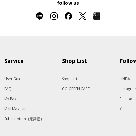
follow us
Service
Shop List
Follo
User Guide
Shop List
LINE＠
FAQ
GO GREEN CARD
Instagra
My Page
Faceboo
Mail Magazine
X
Subscription（定期便）