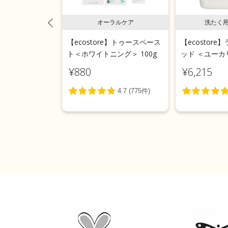
系漂白剤
オーラルケア
洗たく
e】ソーク＆ウォッ
【ecostore】トゥースペース
【ecostor
＜無香料＞ 1kg
ト＜ホワイトニング＞ 100g
ッド ＜ユーカリ
¥880
¥6,215