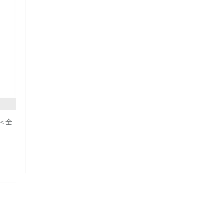
価格が安い
価格が高い
レビューが多い順
レビュー評価が高い順
人気順
ュ＜全