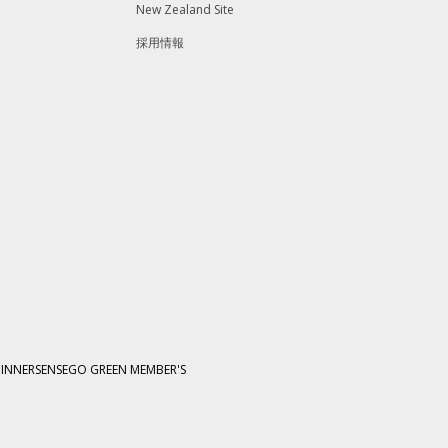
New Zealand Site
採用情報
C
INNERSENSE
GO GREEN MEMBER'S