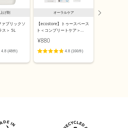
上げ剤
オーラルケア
ラン
e】ファブリックソ
【ecostore】トゥースペース
【ecostor
ス＞ 5L
ト＜コンプリートケア＞
ールウォッシ
100g
用＞リフィルパ
¥880
¥1,540