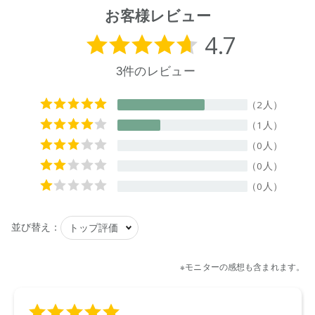
W170×D75×H280㎜
お客様レビュー
【成分】
界面活性剤(11%、アルキルグリコシド、アルキル硫酸エステ
ルナトリウム)、金属封鎖剤、アルカリ剤、水軟化剤、pH調整
剤、泡調整剤、香料
【原産国】
日本
【メーカー品番】
店舗でお問い合わせの際には、下記品番をお伝え下さい。
4573623432481
【店舗発売日】
CosmeKitchen 2026/4/1
Biople 2026/4/1
ecostore 2026/4/1
※店舗での取り扱いや詳しい在庫状況につきましては、各店舗
にお問い合わせください。
※発売日は予告なく変更する可能性がございます。予めご了承