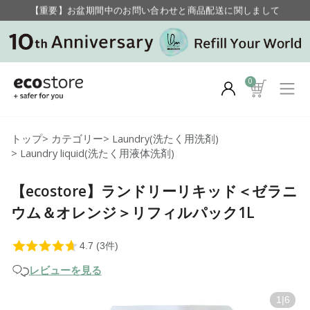
【重要】お盆期間中のお問い合わせと商品配送に関しまして
毎月お得にポイントが貯まる！ “月のポイントアップデー”
0
トップ
>
カテゴリー
>
Laundry(洗たく用洗剤)
>
Laundry liquid(洗たく用液体洗剤)
【ecostore】ランドリーリキッド＜ゼラニ
ウム＆オレンジ＞リフィルパック1L
レビューを見る
1
|
6