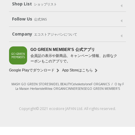
Shop List
Gift set
ショップリスト
（ギフトセット）
Shop List
GO GREEN CARD
Follow Us
公式SNS
LINE＠
Instagram
Facebook
X
Company
エコストアジャパンについて
会社案内
ご利用規約
プライバシーポリシー
GO GREEN MEMBER’S 公式アプリ
会員証の表示や新商品、キャンペーン情報、お得なク
特定商取引法に基づく表示
免責事項
ーポンもこのアプリで。
法人会員サービス
New Zealand Site
採用情報
Google Playでダウンロード
App Storeはこちら
MASH GO GREEN STORE
SNIDEL BEAUTY
Celvoke
to/one
F ORGANICS
/
O by F
La Maison Herboriste
Mitea ORGANIC
INNERSENSE
GO GREEN MEMBER'S
レビューを見る
Copyright© 2021 ecostore JAPAN Ltd. All rights reserved.
カートに入れる
¥1,540
（税込）