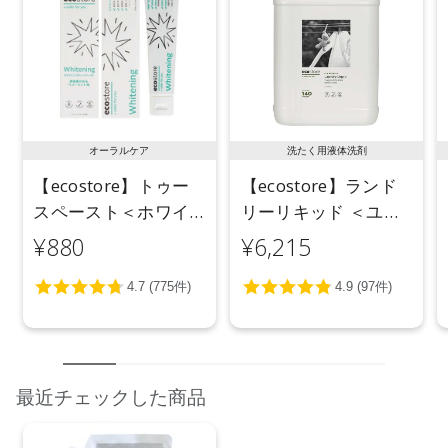
オーラルケア
洗たく用液体洗剤
【ecostore】トゥー
【ecostore】ランド
スペースト＜ホワイ
リーリキッド ＜ユー
トニング＞ 100g
カリ＞ 5L
¥880
¥6,215
最近チェックした商品