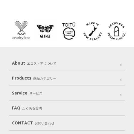
About
エコストアについて
メッセージ
ブランドストーリー
製品へのこだわり
Products
商品カテゴリー
パッケージへのこだわり
動物実験をしない
Laundry
Dish
（洗たく用洗剤）
（食器用洗剤）
Service
サービス
遺伝子組み換えでない
Cleaning
Baby
Kids
（住居用洗剤）
（ベビー）
（キッズ）
User Guide
My Page
Mail Magazine
FAQ
よくある質問
Body
Hair
Oral care
（ボディ）
（ヘア）
（オーラルケア）
Subscription（定期便）
CONTACT
お問い合わせ
Goods
Kit
（グッズ）
（WEB限定キット）