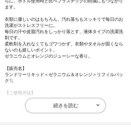
らに、ボトル使用時と比べプラスチックの削減にもつながり
ます。
衣類に優しいのはもちろん、汚れ落ちもスッキリで毎日のお
洗濯がストレスフリーに。
毎日の汗や皮脂汚れをしっかり落とす、液体タイプの洗濯洗
剤です。
柔軟剤を入れなくてもゴワつかず、衣類やタオルが固くなら
ないのも嬉しいポイント。
ゼラニウムとオレンジのジューシーな香り。
【販売名】
ランドリーリキッド＜ゼラニウム＆オレンジ＞リフィルパッ
ク1L
【ご使用方法】
使用量の目安：水45Lに対し35mL/30Lに対し23mL
続きを読む
【内容量】
1L
【商品サイズ】