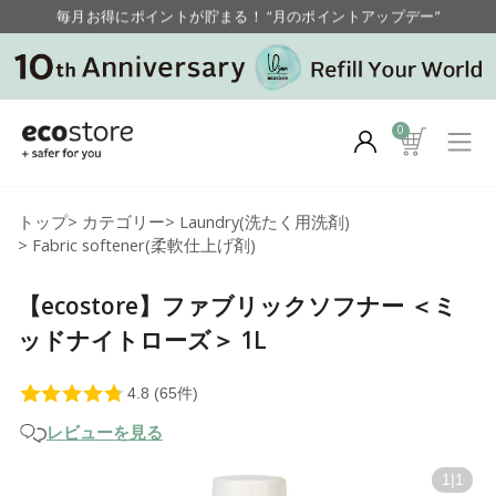
毎月お得にポイントが貯まる！ “月のポイントアップデー”
【重要】お盆期間中のお問い合わせと商品配送に関しまして
毎月お得にポイントが貯まる！ “月のポイントアップデー”
0
トップ
>
カテゴリー
>
Laundry(洗たく用洗剤)
>
Fabric softener(柔軟仕上げ剤)
【ecostore】ファブリックソフナー ＜ミ
ッドナイトローズ＞ 1L
レビューを見る
1
|
1