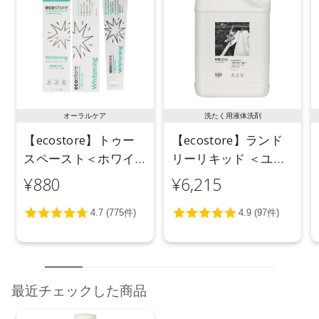
オーラルケア
洗たく用液体洗剤
【ecostore】トゥー
【ecostore】ランド
スペースト＜ホワイ
リーリキッド ＜ユー
トニング＞ 100g
カリ＞ 5L
¥880
¥6,215
最近チェックした商品