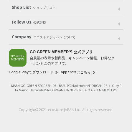
Shop List
Gift set
ショップリスト
（ギフトセット）
Shop List
GO GREEN CARD
Follow Us
公式SNS
LINE＠
Instagram
Facebook
X
Company
エコストアジャパンについて
会社案内
ご利用規約
プライバシーポリシー
GO GREEN MEMBER’S 公式アプリ
会員証の表示や新商品、キャンペーン情報、お得なク
特定商取引法に基づく表示
免責事項
ーポンもこのアプリで。
法人会員サービス
New Zealand Site
採用情報
Google Playでダウンロード
App Storeはこちら
MASH GO GREEN STORE
SNIDEL BEAUTY
Celvoke
to/one
F ORGANICS
/
O by F
La Maison Herboriste
Mitea ORGANIC
INNERSENSE
GO GREEN MEMBER'S
Copyright© 2021 ecostore JAPAN Ltd. All rights reserved.
レビューを見る