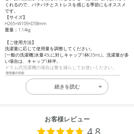
くれるので、パチパチとストレスを感じる季節にもオススメ
です。
【サイズ】
H265×W109×D58mm
重量：1.14kg
【ご使用方法】
洗濯量に応じて使用量を調整してください。
[一般の洗濯機]水量45Lに対しキャップ1杯(35mL)。洗濯量が多
い場合は、キャップ1杯半。
ドラム式洗濯機の場合は量を減らしてお使いください。
続きを読む
【用途(例)】
お客様レビュー
衣料品用(綿・毛・絹・合成繊維)
【液性】