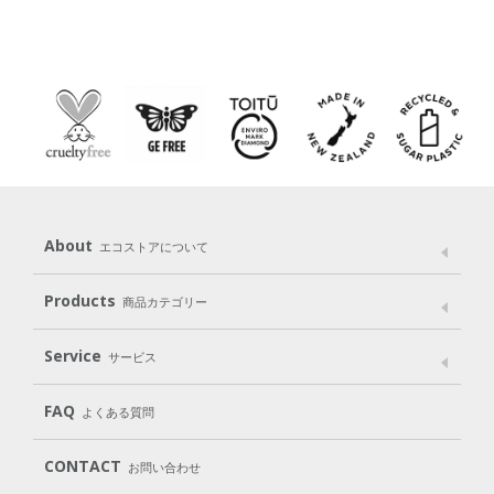
About
エコストアについて
メッセージ
ブランドストーリー
製品へのこだわり
Products
商品カテゴリー
パッケージへのこだわり
動物実験をしない
Laundry
Dish
（洗たく用洗剤）
（食器用洗剤）
Service
サービス
遺伝子組み換えでない
Cleaning
Baby
Kids
（住居用洗剤）
（ベビー）
（キッズ）
User Guide
My Page
Mail Magazine
FAQ
よくある質問
Body
Hair
Oral care
（ボディ）
（ヘア）
（オーラルケア）
Subscription（定期便）
CONTACT
お問い合わせ
Goods
Kit
（グッズ）
（WEB限定キット）