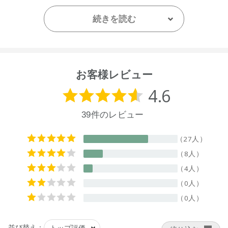
【原産国】
続きを読む
ニュージーランド
【メーカー品番】
店舗でお問い合わせの際には、下記品番をお伝え下さい。
9420015002096
お客様レビュー
※通常はご注文より１～３営業日での発送となります。
商品によっては、お届けまで１～２週間かかる場合がござい
ますので予めご了承ください。
●パッケージはリニューアル等の理由により、写真と異なる場
合がございます。
●パッケージのリニューアル等の理由により、成分・処方が記
載と異なる場合がございます。
●予告なくパッケージ仕様が変更になる場合がございます。