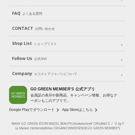
遺伝子組み換えでない
Cleaning
Baby
Kids
（住居用洗剤）
（ベビー）
（キッズ）
User Guide
My Page
Mail Magazine
FAQ
よくある質問
Body
Hair
Oral care
（ボディ）
（ヘア）
（オーラルケア）
Subscription（定期便）
CONTACT
お問い合わせ
Goods
Kit
（グッズ）
（WEB限定キット）
Shop List
Gift set
ショップリスト
（ギフトセット）
Shop List
GO GREEN CARD
Follow Us
公式SNS
LINE＠
Instagram
Facebook
X
Company
エコストアジャパンについて
会社案内
ご利用規約
プライバシーポリシー
GO GREEN MEMBER’S 公式アプリ
会員証の表示や新商品、キャンペーン情報、お得なク
特定商取引法に基づく表示
免責事項
ーポンもこのアプリで。
法人会員サービス
New Zealand Site
採用情報
Google Playでダウンロード
App Storeはこちら
MASH GO GREEN STORE
SNIDEL BEAUTY
Celvoke
to/one
F ORGANICS
/
O by F
La Maison Herboriste
Mitea ORGANIC
INNERSENSE
GO GREEN MEMBER'S