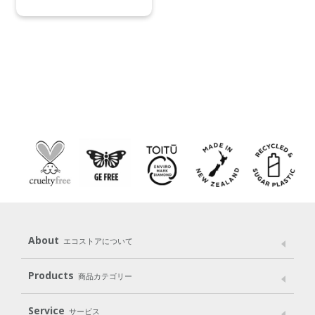
About
エコストアについて
メッセージ
ブランドストーリー
製品へのこだわり
Products
商品カテゴリー
パッケージへのこだわり
動物実験をしない
Laundry
Dish
（洗たく用洗剤）
（食器用洗剤）
Service
サービス