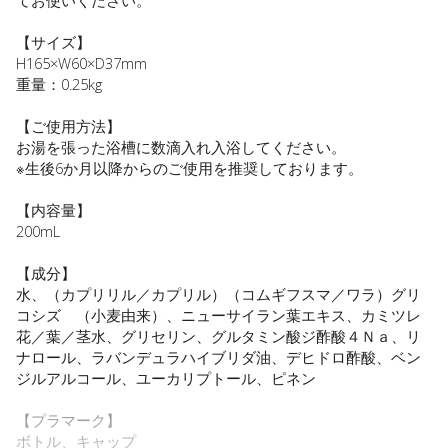
てお使いください。
【サイズ】
H165×W60×D37mm
重量：0.25kg
【ご使用方法】
お湯を張った浴槽に数滴入れ入浴してください。
※生後6か月以降からのご使用を推奨しております。
【内容量】
200mL
【成分】
水、（カプリリル／カプリル）（コムギフスマ／ワラ）グリ
コシズ （小麦由来）、ニューサイラン葉エキス、カミツレ
花／葉／茎水、グリセリン、グルタミン酸ジ酢酸４Ｎａ、リ
ナロール、ラバンデュラハイブリダ油、デヒドロ酢酸、ベン
ジルアルコール、ユーカリプトール、ピネン
【プラマーク】
ボトル、キャップ