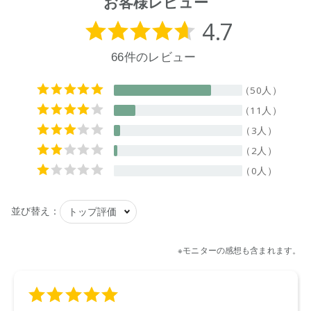
お客様レビュー
界面活性剤（12％、アルキルグリコシド、アルキル硫酸エス
テルナトリウム）、金属封鎖剤、アルカリ剤、水軟化剤、pH
調整剤、泡調整剤、香料
【原産国】
ニュージーランド
【メーカー品番】
店舗でお問い合わせの際には、下記品番をお伝え下さい。
9420015010237
【店舗発売日】
ecostore 2020/11/2
Biople by CosmeKitchen 2020/11/2
CosmeKitchen 2020/11/2
※店舗での取り扱いや詳しい在庫状況につきましては、各店舗
にお問い合わせください。
※発売日は予告なく変更する可能性がございます。予めご了承
ください。
※通常はご注文より１～３営業日での発送となります。
商品によっては、お届けまで１～２週間かかる場合がござい