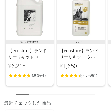
洗たく用液体洗剤
ランドリー
【ecostore】ランド
【ecostore】ランド
リーリキッド ＜ユー
リーリキッド ウルト
カリ＞ 5L
ラパワー925mL
¥6,215
¥1,650
最近チェックした商品