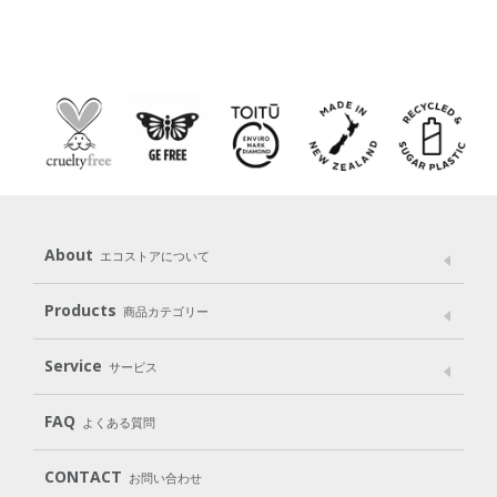
About
エコストアについて
メッセージ
ブランドストーリー
製品へのこだわり
Products
商品カテゴリー
パッケージへのこだわり
動物実験をしない
Laundry
Dish
（洗たく用洗剤）
（食器用洗剤）
Service
サービス
遺伝子組み換えでない
Cleaning
Baby
Kids
（住居用洗剤）
（ベビー）
（キッズ）
User Guide
My Page
Mail Magazine
FAQ
よくある質問
Body
Hair
Oral care
（ボディ）
（ヘア）
（オーラルケア）
Subscription（定期便）
CONTACT
お問い合わせ
Goods
Kit
（グッズ）
（WEB限定キット）