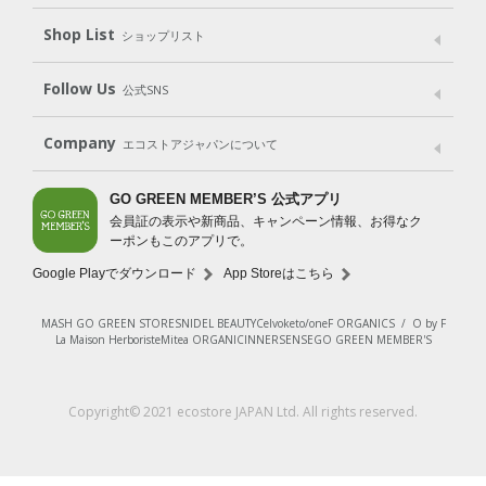
Shop List
Gift set
ショップリスト
（ギフトセット）
Shop List
GO GREEN CARD
Follow Us
公式SNS
LINE＠
Instagram
Facebook
X
Company
エコストアジャパンについて
会社案内
ご利用規約
プライバシーポリシー
GO GREEN MEMBER’S 公式アプリ
会員証の表示や新商品、キャンペーン情報、お得なク
特定商取引法に基づく表示
免責事項
ーポンもこのアプリで。
法人会員サービス
New Zealand Site
採用情報
Google Playでダウンロード
App Storeはこちら
MASH GO GREEN STORE
SNIDEL BEAUTY
Celvoke
to/one
F ORGANICS
/
O by F
La Maison Herboriste
Mitea ORGANIC
INNERSENSE
GO GREEN MEMBER'S
レビューを見る
Copyright© 2021 ecostore JAPAN Ltd. All rights reserved.
入荷お知らせ登録
¥1,540
（税込）