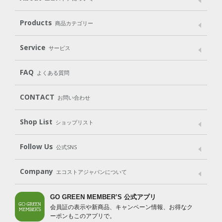
メッセージ
ブランドストーリー
製品へのこだわり
Products
商品カテゴリー
パッケージへのこだわり
動物実験をしない
Laundry
Dish
（洗たく用洗剤）
（食器用洗剤）
Service
サービス
遺伝子組み換えでない
Cleaning
Baby
Kids
（住居用洗剤）
（ベビー）
（キッズ）
User Guide
My Page
Mail Magazine
FAQ
よくある質問
Body
Hair
Oral care
（ボディ）
（ヘア）
（オーラルケア）
Subscription（定期便）
CONTACT
お問い合わせ
Goods
Kit
（グッズ）
（WEB限定キット）
Shop List
Gift set
ショップリスト
（ギフトセット）
Shop List
GO GREEN CARD
Follow Us
公式SNS
LINE＠
Instagram
Facebook
X
Company
エコストアジャパンについて
会社案内
ご利用規約
プライバシーポリシー
GO GREEN MEMBER’S 公式アプリ
会員証の表示や新商品、キャンペーン情報、お得なク
特定商取引法に基づく表示
免責事項
ーポンもこのアプリで。