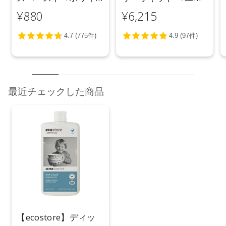
トニング＞ 100g
カリ＞ 5L
¥880
¥6,215
最近チェックした商品
【ecostore】ディッ