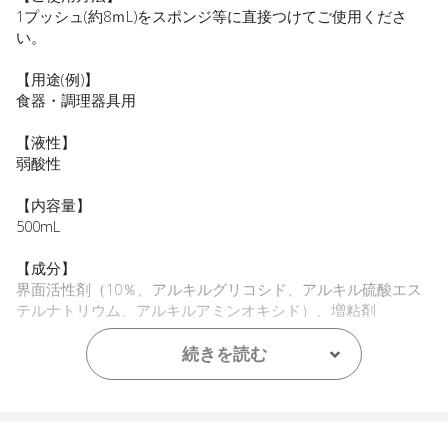
1プッシュ(約8ｍL)をスポンジ等に直接つけてご使用くださ
い。
【用途(例)】
食器・調理器具用
【液性】
弱酸性
【内容量】
500mL
【成分】
界面活性剤（10％、アルキルグリコシド、アルキル硫酸エス
テルナトリウム、アルキルアミンオキシド）、増粘剤
【プラマーク】
続きを読む
ボトル、キャップ
【原産国】
ニュージーランド