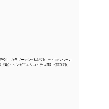
(洗浄剤)、カラギーナン*(粘結剤)、セイヨウハッカ
保湿剤)・クンゼアエリコイデス葉油*(保存剤)、