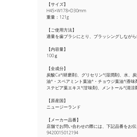
【サイズ】
H45×W178×D30mm
重量：121g
【ご使用方法】
適量を歯ブラシにとり、ブラッシングしながら
【内容量】
100ｇ
【全成分】
炭酸Ca*(研磨剤)、グリセリン*(湿潤剤)、水、
油*・スペアミント葉油*・チョウジ葉油*(香味
ステビア葉エキス*(甘味剤)、メントール*(清
【原産国】
ニュージーランド
【メーカー品番】
店舗でお問い合わせの際には、下記品番をお伝
9420015012194