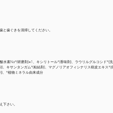
歯と歯ぐきを清掃してください。
炭酸水素Na*(研磨剤)※1、キシリトール*(香味剤)、ラウリルグルコシド*
剤)、キサンタンガム*(粘結剤)、マグノリアオフィシナリス樹皮エキス*(
涼剤)、*植物ミネラル由来成分
え下さい。