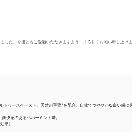
なりました。今後ともご愛顧いただきますよう、よろしくお願い申し上げ
ルトゥースペースト。天然の重曹*を配合。自然でつややかな白い歯に導
用。爽快感のあるペパーミント味。
る効果）