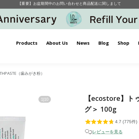
毎月お得にポイントが貯まる！ “月のポイントアップデー”
【重要】お盆期間中のお問い合わせと商品配送に関しまして
毎月お得にポイントが貯まる！ “月のポイントアップデー”
Products
About Us
News
Blog
Shop
OTHPASTE（歯みがき粉）
【ecostore
1
|
10
グ＞ 100g
レビューを見る