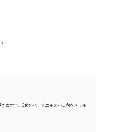
ます。
きます**。3種のハーブエキスが口内をスッキ