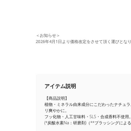
＜お知らせ＞
2026年4月1日より価格改定をさせて頂く運びと
アイテム説明
【商品説明】
植物・ミネラル由来成分にこだわったナチュラ
リ爽やかに。
フッ化物・人工甘味料・SLS・合成香料不使
(*炭酸水素Na：研磨剤)（**ブラッシングによ