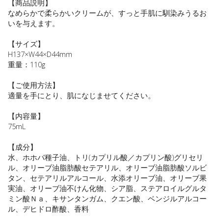
【商品説明】
なめらかで柔らかいクリームが、すっと手肌に馴染みうるお
いを与えます。
【サイズ】
H137×W44×D44mm
重量：110g
【ご使用方法】
適量を手にとり、肌になじませてください。
【内容量】
75mL
【成分】
水、ホホバ種子油、トリ(カプリル酸／カプリン酸)グリセリ
ル、オリーブ油脂肪酸セテアリル、オリーブ油脂肪酸ソルビ
タン、セテアリルアルコール、水添オリーブ油、オリーブ果
実油、オリーブ油不けん化物、シア脂、ステアロイルグルタ
ミン酸Ｎａ、キサンタンガム、クエン酸、ベンジルアルコー
ル、デヒドロ酢酸、香料