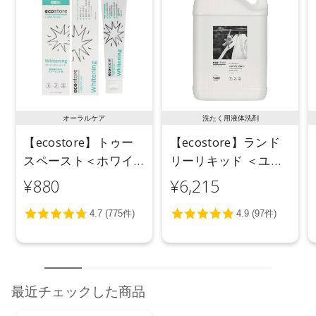
オーラルケア
洗たく用液体洗剤
【ecostore】トゥー
【ecostore】ランド
スペースト＜ホワイ
リーリキッド ＜ユー
トニング＞ 100g
カリ＞ 5L
¥880
¥6,215
最近チェックした商品