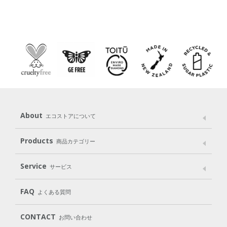
About
エコストアについて
メッセージ
ブランドストーリー
製品へのこだわり
Products
商品カテゴリー
パッケージへのこだわり
動物実験をしない
Laundry
Dish
（洗たく用洗剤）
（食器用洗剤）
Service
サービス
遺伝子組み換えでない
Cleaning
Baby
Kids
（住居用洗剤）
（ベビー）
（キッズ）
User Guide
My Page
Mail Magazine
FAQ
よくある質問
Body
Hair
Oral care
（ボディ）
（ヘア）
（オーラルケア）
Subscription（定期便）
CONTACT
お問い合わせ
Goods
Kit
（グッズ）
（WEB限定キット）