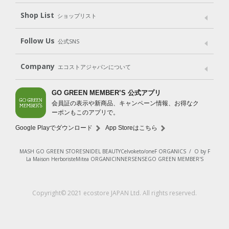
Shop List
Gift set
ショップリスト
（ギフトセット）
Shop List
GO GREEN CARD
Follow Us
公式SNS
LINE＠
Instagram
Facebook
X
Company
エコストアジャパンについて
会社案内
ご利用規約
プライバシーポリシー
GO GREEN MEMBER’S 公式アプリ
会員証の表示や新商品、キャンペーン情報、お得なク
特定商取引法に基づく表示
免責事項
ーポンもこのアプリで。
法人会員サービス
New Zealand Site
採用情報
Google Playでダウンロード
App Storeはこちら
MASH GO GREEN STORE
SNIDEL BEAUTY
Celvoke
to/one
F ORGANICS
/
O by F
La Maison Herboriste
Mitea ORGANIC
INNERSENSE
GO GREEN MEMBER'S
Copyright© 2021 ecostore JAPAN Ltd. All rights reserved.