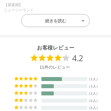
【原産国】
ニュージーランド
【メーカー品番】
続きを読む
店舗でお問い合わせの際には、下記品番をお伝え下さい。
9420015014112
※通常はご注文より１～３営業日での発送となります。
商品によっては、お届けまで１～２週間かかる場合がござい
お客様レビュー
ますので予めご了承ください。
●パッケージはリニューアル等の理由により、写真と異なる場
合がございます。
●パッケージのリニューアル等の理由により、成分・処方が記
載と異なる場合がございます。
●予告なくパッケージ仕様が変更になる場合がございます。