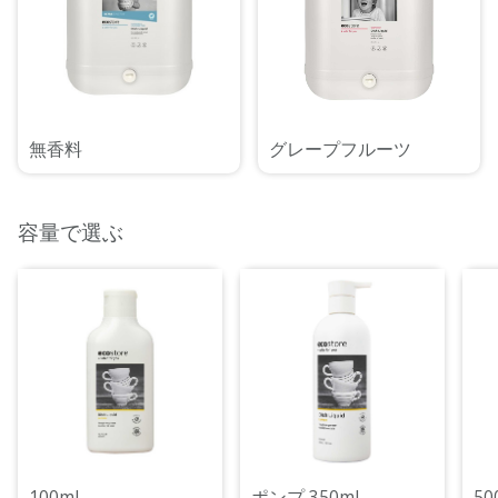
無香料
グレープフルーツ
容量で選ぶ
100mL
ポンプ 350mL
50