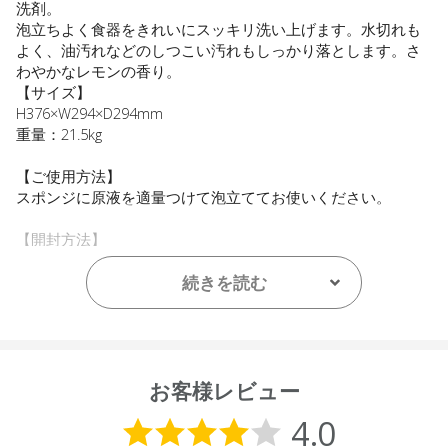
洗剤。
泡立ちよく食器をきれいにスッキリ洗い上げます。水切れも
よく、油汚れなどのしつこい汚れもしっかり落とします。さ
わやかなレモンの香り。
【サイズ】
H376×W294×D294mm
重量：21.5kg
【ご使用方法】
スポンジに原液を適量つけて泡立ててお使いください。
【開封方法】
1.ボトルを倒し、(ラベル部分を天井に向ける)専用オープナー
の突起でラベル下のキャップを外し、専用ノズルをしっかり
続きを読む
付けてください。
2.ボトルを正面に戻し(ノズルが下向きになるように)、上部の
大きなキャップにオープナーをはめ込み開封してください(キ
ャップの緩め具合で出る量を調整できます)
お客様レビュー
【内容量】
20L