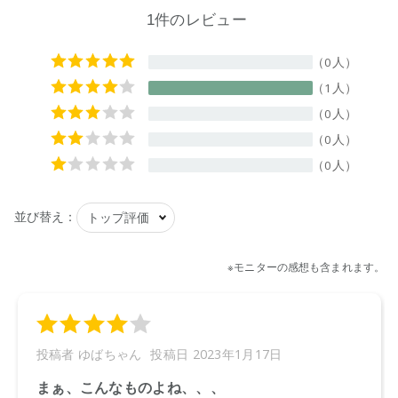
【成分】
界面活性剤（11%、アルキルグリコシド、アルキル硫酸エス
テルナトリウム、アルキルアミンオキシド）、pH調整剤、増
粘剤、香料
【原産国】
ニュージーランド
【メーカー品番】
店舗でお問い合わせの際には、下記品番をお伝え下さい。
9420015011067
※お届けまで１～２週間かかる場合がございますのでご了承く
ださい。
※代引き不可商品です。別の決済方法をご選択ください。
●パッケージはリニューアル等の理由により、写真と異なる場
合がございます。
●パッケージのリニューアル等の理由により、成分・処方が記
載と異なる場合がございます。
●予告なくパッケージ仕様が変更になる場合がございます。