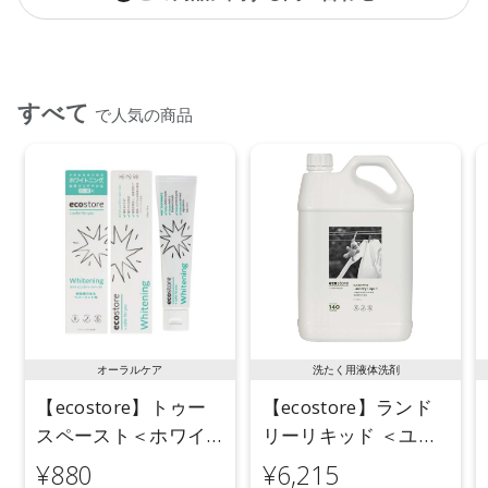
すべて
で人気の商品
オーラルケア
洗たく用液体洗剤
【ecostore】トゥー
【ecostore】ランド
スペースト＜ホワイ
リーリキッド ＜ユー
トニング＞ 100g
カリ＞ 5L
¥880
¥6,215