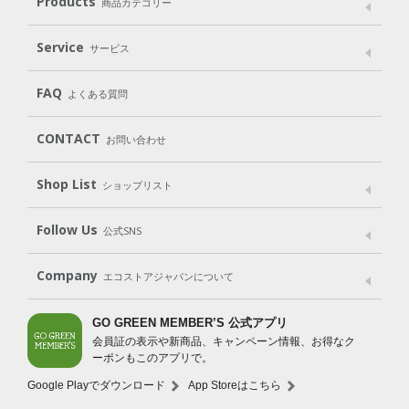
Products
商品カテゴリー
パッケージへのこだわり
動物実験をしない
Laundry
Dish
（洗たく用洗剤）
（食器用洗剤）
Service
サービス
遺伝子組み換えでない
Cleaning
Baby
Kids
（住居用洗剤）
（ベビー）
（キッズ）
User Guide
My Page
Mail Magazine
FAQ
よくある質問
Body
Hair
Oral care
（ボディ）
（ヘア）
（オーラルケア）
Subscription（定期便）
CONTACT
お問い合わせ
Goods
Kit
（グッズ）
（WEB限定キット）
Shop List
Gift set
ショップリスト
（ギフトセット）
Shop List
GO GREEN CARD
Follow Us
公式SNS
LINE＠
Instagram
Facebook
X
Company
エコストアジャパンについて
会社案内
ご利用規約
プライバシーポリシー
GO GREEN MEMBER’S 公式アプリ
会員証の表示や新商品、キャンペーン情報、お得なク
特定商取引法に基づく表示
免責事項
ーポンもこのアプリで。
法人会員サービス
New Zealand Site
採用情報
Google Playでダウンロード
App Storeはこちら